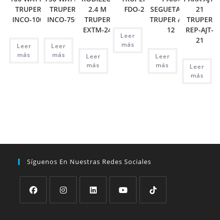
TRUPER
TRUPER
2.4 M
FDO-2
SEGUETA 12′
21
INCO-100
INCO-750
TRUPER
TRUPER ATT-
TRUPER
EXTM-24
12
REP-AJT-
Leer
21
más
Leer
Leer
más
más
Leer
Leer
más
más
Leer
más
Síguenos En Nuestras Redes Sociales
Se
Se
Se
Se
Se