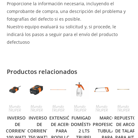
Proporcione la información necesaria, incluyendo el
comprobante de compra, una descripción del problema y
fotografías del defecto si es posible.
Nuestro equipo evaluará su solicitud y, si procede, le
indicará los pasos a seguir para el envío del producto
defectuoso
Productos relacionados
Mundo
Mundo
Mundo
Mundo
Mundo
Mundo
TRUPER
TRUPER
TRUPER
TRUPER
TRUPER
TRUPER
INVERSOR
INVERSOR
EXTENSIÓN
FUMIGADOR
MARCO
REPUESTO
DE
DE
DE ACERO
DOMÉSTICO,
PROFESIONAL
DE ARCO
CORRIENTE
CORRIENTE
PARA
2 LTS
TUBULAR
DE TALAR
100 WATTS
750 WATTS
RODILLO,
TRUPER
PARA
PARA AJT-