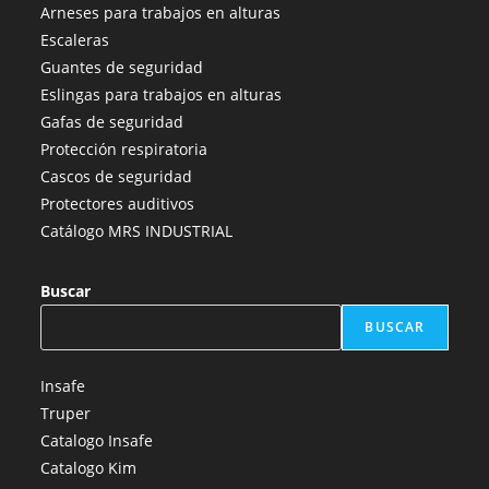
abre
abre
abre
abre
abre
Arneses para trabajos en alturas
en
en
en
en
en
Escaleras
una
una
una
una
una
Guantes de seguridad
nueva
nueva
nueva
nueva
nueva
Eslingas para trabajos en alturas
pestaña
pestaña
pestaña
pestaña
pestaña
Gafas de seguridad
Protección respiratoria
Cascos de seguridad
Protectores auditivos
Catálogo MRS INDUSTRIAL
Buscar
BUSCAR
Insafe
Truper
Catalogo Insafe
Catalogo Kim