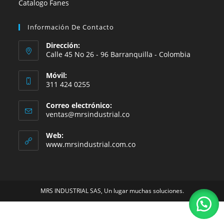
Catalogo Fanes
Información De Contacto
Dirección:
Calle 45 No 26 - 96 Barranquilla - Colombia
Móvil:
311 424 0255
Correo electrónico:
Se
ventas@mrsindustrial.co
abre
en
Web:
tu
www.mrsindustrial.com.co
aplicación
MRS INDUSTRIAL SAS, Un lugar muchas soluciones.