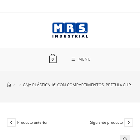
Ir
al
contenido
MENÚ
0
>
>
CAJA PLÁSTICA 16′ CON COMPARTIMENTOS, PRETUL» CHP-16C
Producto anterior
Siguiente producto