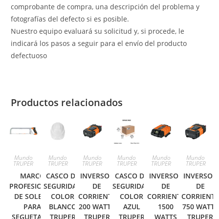
comprobante de compra, una descripción del problema y
fotografías del defecto si es posible.
Nuestro equipo evaluará su solicitud y, si procede, le
indicará los pasos a seguir para el envío del producto
defectuoso
Productos relacionados
Mundo
Mundo
Mundo
Mundo
Mundo
Mundo
TRUPER
TRUPER
TRUPER
TRUPER
TRUPER
TRUPER
MARCO
CASCO DE
INVERSOR
CASCO DE
INVERSOR
INVERSOR
PROFESIONAL
SEGURIDAD
DE
SEGURIDAD
DE
DE
DE SOLERA
COLOR
CORRIENTE
COLOR
CORRIENTE
CORRIENT
PARA
BLANCO
200 WATTS
AZUL
1500
750 WATTS
SEGUETA 12′
TRUPER
TRUPER
TRUPER
WATTS
TRUPER