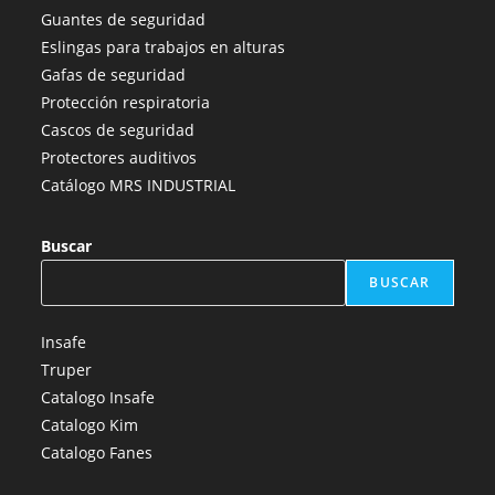
una
una
una
una
una
Guantes de seguridad
nueva
nueva
nueva
nueva
nueva
Eslingas para trabajos en alturas
pestaña
pestaña
pestaña
pestaña
pestaña
Gafas de seguridad
Protección respiratoria
Cascos de seguridad
Protectores auditivos
Catálogo MRS INDUSTRIAL
Buscar
BUSCAR
Insafe
Truper
Catalogo Insafe
Catalogo Kim
Catalogo Fanes