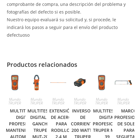
comprobante de compra, una descripción del problema y
fotografías del defecto si es posible.
Nuestro equipo evaluará su solicitud y, si procede, le
indicará los pasos a seguir para el envío del producto
defectuoso
Productos relacionados
Mundo
Mundo
Mundo
Mundo
Mundo
Mundo
TRUPER
TRUPER
TRUPER
TRUPER
TRUPER
TRUPER
MULTITESTER
MULTITESTER
EXTENSIÓN
INVERSOR
MULTITESTER
MARCO
DIGITAL
DIGITAL DE
DE ACERO
DE
DIGITAL
PROFESIO
PROFESIONAL,
GANCHO
PARA
CORRIENTE
PROFESIONAL
DE SOLER
MANTENIMIENTO
TRUPER
RODILLO,
200 WATTS
TRUPER MUT-
PARA
AUTOMOTRIZ
MUT-202
2.4 M
TRUPER
39
SEGUETA 1