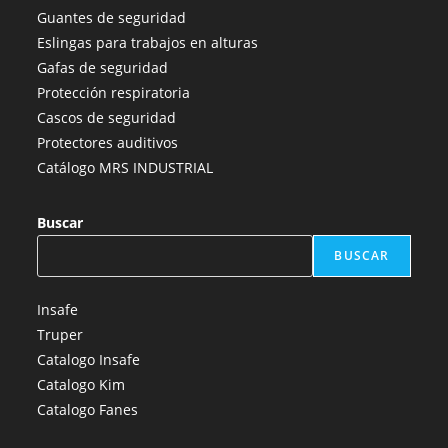
una
una
una
una
una
Guantes de seguridad
nueva
nueva
nueva
nueva
nueva
Eslingas para trabajos en alturas
pestaña
pestaña
pestaña
pestaña
pestaña
Gafas de seguridad
Protección respiratoria
Cascos de seguridad
Protectores auditivos
Catálogo MRS INDUSTRIAL
Buscar
BUSCAR
Insafe
Truper
Catalogo Insafe
Catalogo Kim
Catalogo Fanes