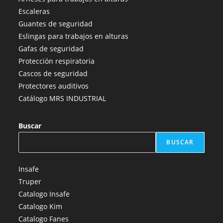
en
en
en
en
en
Escaleras
una
una
una
una
una
Guantes de seguridad
nueva
nueva
nueva
nueva
nueva
Eslingas para trabajos en alturas
pestaña
pestaña
pestaña
pestaña
pestaña
Gafas de seguridad
Protección respiratoria
Cascos de seguridad
Protectores auditivos
Catálogo MRS INDUSTRIAL
Buscar
BUSCAR
Insafe
Truper
Catalogo Insafe
Catalogo Kim
Catalogo Fanes