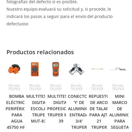
fotografías del defecto si es posible.
Nuestro equipo evaluará su solicitud y, si procede, le
indicará los pasos a seguir para el envío del producto
defectuoso
Productos relacionados
Mundo
Mundo
Mundo
Mundo
Mundo
Mundo
TRUPER
TRUPER
TRUPER
TRUPER
TRUPER
TRUPER
BOMBA
MULTITESTER
MULTITESTER
CONECTOR
REPUESTO
MINI
ELÉCTRICA
DIGITAL
DIGITAL
‘Y’ DE
DE ARCO
MARCO
PERIFÉRICA
ESCOLAR
PROFESIONAL
ALUMINIO,
DE TALAR
DE
PARA
TRUPER
TRUPER MUT-
ENTRADA
PARA AJT-
ALUMINIO
AGUA
MUT-830
39
3/4′
21
PARA
45750 HP,
TRUPER
TRUPER
SEGUETA