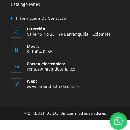
Catalogo Fanes
Información De Contacto
Dirección:
Calle 45 No 26 - 96 Barranquilla - Colombia
Móvil:
311 424 0255
Correo electrónico:
Se
ventas@mrsindustrial.co
abre
en
Web:
tu
www.mrsindustrial.com.co
aplicación
MRS INDUSTRIAL SAS, Un lugar muchas soluciones.