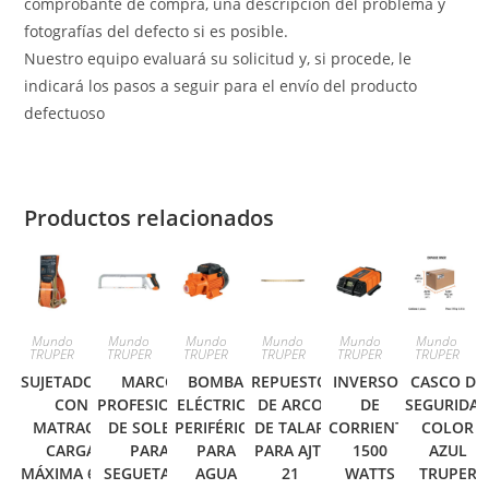
comprobante de compra, una descripción del problema y
fotografías del defecto si es posible.
Nuestro equipo evaluará su solicitud y, si procede, le
indicará los pasos a seguir para el envío del producto
defectuoso
Productos relacionados
Mundo
Mundo
Mundo
Mundo
Mundo
Mundo
TRUPER
TRUPER
TRUPER
TRUPER
TRUPER
TRUPER
SUJETADORES
MARCO
BOMBA
REPUESTO
INVERSOR
CASCO DE
CON
PROFESIONAL
ELÉCTRICA
DE ARCO
DE
SEGURIDA
MATRACA,
DE SOLERA
PERIFÉRICA
DE TALAR
CORRIENTE
COLOR
CARGA
PARA
PARA
PARA AJT-
1500
AZUL
MÁXIMA 6000
SEGUETA 12′
AGUA
21
WATTS
TRUPER