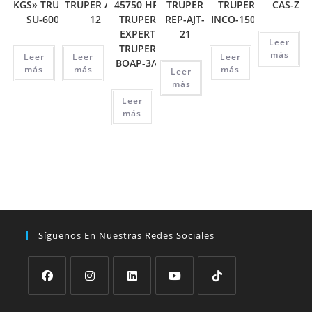
KGS» TRUPER
TRUPER APT-
45750 HP,
TRUPER
TRUPER
CAS-Z
SU-6000
12
TRUPER
REP-AJT-
INCO-1500
EXPERT
21
Leer
TRUPER
más
Leer
Leer
Leer
BOAP-3/4
más
más
más
Leer
más
Leer
más
Síguenos En Nuestras Redes Sociales
Se
Se
Se
Se
Se