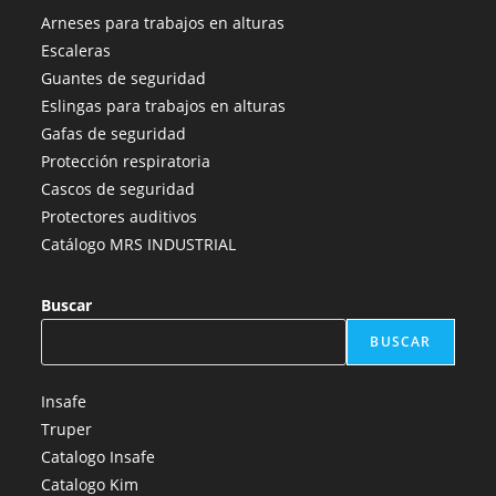
abre
abre
abre
abre
abre
Arneses para trabajos en alturas
en
en
en
en
en
Escaleras
una
una
una
una
una
Guantes de seguridad
nueva
nueva
nueva
nueva
nueva
Eslingas para trabajos en alturas
pestaña
pestaña
pestaña
pestaña
pestaña
Gafas de seguridad
Protección respiratoria
Cascos de seguridad
Protectores auditivos
Catálogo MRS INDUSTRIAL
Buscar
BUSCAR
Insafe
Truper
Catalogo Insafe
Catalogo Kim