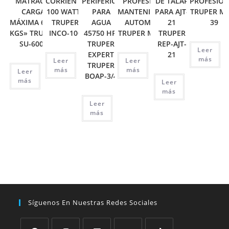
MATRACA,
CORRIENTE
PERIFÉRICA
PROFESIONAL,
DE TALAR
PROFESIO
CARGA
100 WATTS
PARA
MANTENIMIENTO
PARA AJT-
TRUPER M
MÁXIMA 6000
TRUPER
AGUA
AUTOMOTRIZ
21
39
KGS» TRUPER
INCO-100
45750 HP,
TRUPER MUT-105
TRUPER
SU-6000
TRUPER
REP-AJT-
Leer
EXPERT
21
más
Leer
Leer
TRUPER
más
más
Leer
BOAP-3/4
más
Leer
más
Leer
más
Síguenos En Nuestras Redes Sociales