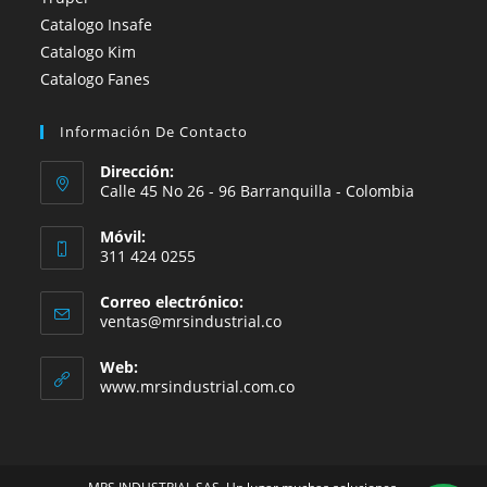
Catalogo Insafe
Catalogo Kim
Catalogo Fanes
Información De Contacto
Dirección:
Calle 45 No 26 - 96 Barranquilla - Colombia
Móvil:
311 424 0255
Correo electrónico:
Se
ventas@mrsindustrial.co
abre
en
Web:
tu
www.mrsindustrial.com.co
aplicación