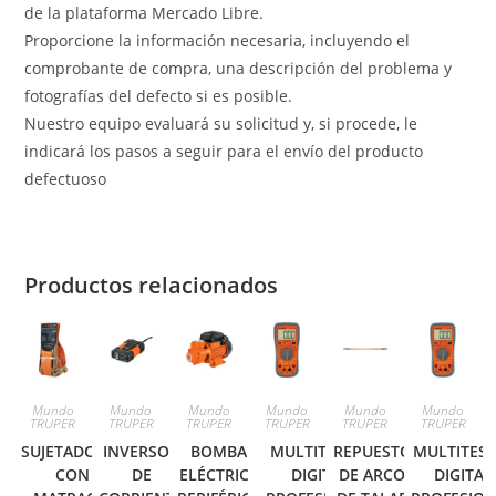
de la plataforma Mercado Libre.
Proporcione la información necesaria, incluyendo el
comprobante de compra, una descripción del problema y
fotografías del defecto si es posible.
Nuestro equipo evaluará su solicitud y, si procede, le
indicará los pasos a seguir para el envío del producto
defectuoso
Productos relacionados
Mundo
Mundo
Mundo
Mundo
Mundo
Mundo
TRUPER
TRUPER
TRUPER
TRUPER
TRUPER
TRUPER
SUJETADORES
INVERSOR
BOMBA
MULTITESTER
REPUESTO
MULTITES
CON
DE
ELÉCTRICA
DIGITAL
DE ARCO
DIGITAL