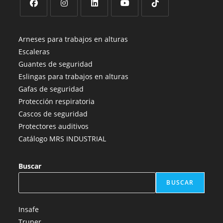
Se
Se
Se
Se
Se
abre
abre
abre
abre
abre
Arneses para trabajos en alturas
en
en
en
en
en
Escaleras
una
una
una
una
una
Guantes de seguridad
nueva
nueva
nueva
nueva
nueva
Eslingas para trabajos en alturas
pestaña
pestaña
pestaña
pestaña
pestaña
Gafas de seguridad
Protección respiratoria
Cascos de seguridad
Protectores auditivos
Catálogo MRS INDUSTRIAL
Buscar
BUSCAR
Insafe
Truper