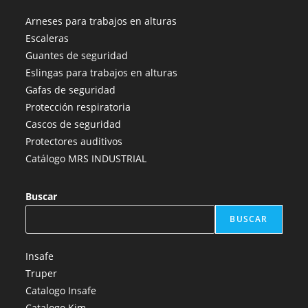
abre
abre
abre
abre
abre
Arneses para trabajos en alturas
en
en
en
en
en
Escaleras
una
una
una
una
una
Guantes de seguridad
nueva
nueva
nueva
nueva
nueva
Eslingas para trabajos en alturas
pestaña
pestaña
pestaña
pestaña
pestaña
Gafas de seguridad
Protección respiratoria
Cascos de seguridad
Protectores auditivos
Catálogo MRS INDUSTRIAL
Buscar
BUSCAR
Insafe
Truper
Catalogo Insafe
Catalogo Kim