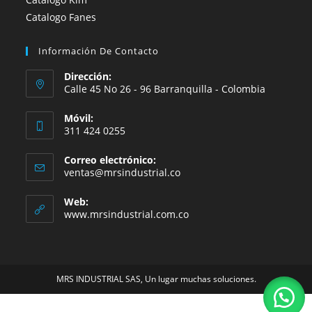
Catalogo Fanes
Información De Contacto
Dirección:
Calle 45 No 26 - 96 Barranquilla - Colombia
Móvil:
311 424 0255
Correo electrónico:
Se
ventas@mrsindustrial.co
abre
en
Web:
tu
www.mrsindustrial.com.co
aplicación
MRS INDUSTRIAL SAS, Un lugar muchas soluciones.