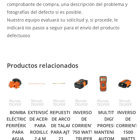
comprobante de compra, una descripción del problema y
fotografías del defecto si es posible.
Nuestro equipo evaluará su solicitud y, si procede, le
indicará los pasos a seguir para el envío del producto
defectuoso
Productos relacionados
Mundo
Mundo
Mundo
Mundo
Mundo
Mundo
TRUPER
TRUPER
TRUPER
TRUPER
TRUPER
TRUPER
BOMBA
EXTENSIÓN
REPUESTO
INVERSOR
MULTITESTER
INVERSOR
ELÉCTRICA
DE ACERO
DE ARCO
DE
DIGITAL
DE
PERIFÉRICA
PARA
DE TALAR
CORRIENTE
PROFESIONAL,
CORRIENT
PARA
RODILLO,
PARA AJT-
750 WATTS
MANTENIMIENTO
1500
AGUA
2.4 M
21
TRUPER
AUTOMOTRIZ
WATTS