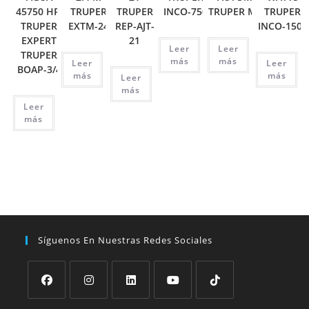
45750 HP,
TRUPER
TRUPER
INCO-750
TRUPER MUT-105
TRUPER
TRUPER
EXTM-24
REP-AJT-
INCO-1500
EXPERT
21
Leer
Leer
TRUPER
más
más
Leer
Leer
BOAP-3/4
más
más
Leer
más
Leer
más
Síguenos En Nuestras Redes Sociales
Se
Se
Se
Se
Se