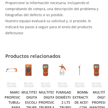
Proporcione la información necesaria, incluyendo el
comprobante de compra, una descripción del problema y
fotografías del defecto si es posible.
Nuestro equipo evaluará su solicitud y, si procede, le
indicará los pasos a seguir para el envío del producto
defectuoso
Productos relacionados
Mundo
Mundo
Mundo
Mundo
Mundo
Mundo
TRUPER
TRUPER
TRUPER
TRUPER
TRUPER
TRUPER
MARCO
MULTITESTER
MULTITESTER
FUMIGADOR
BOMBA
MULTITE
PROFESIONAL
DIGITAL
DIGITAL
DOMÉSTICO,
EXTRACTORA
DIGIT
TUBULAR
ESCOLAR
PROFESIONAL
2 LTS
DE ACEITE,
PROFESIO
PARA
TRUPER
TRUPER MUT-
TRUPER
CON
MANTENIM