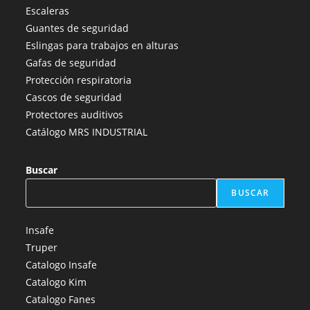
en
en
en
en
en
Escaleras
una
una
una
una
una
Guantes de seguridad
nueva
nueva
nueva
nueva
nueva
Eslingas para trabajos en alturas
pestaña
pestaña
pestaña
pestaña
pestaña
Gafas de seguridad
Protección respiratoria
Cascos de seguridad
Protectores auditivos
Catálogo MRS INDUSTRIAL
Buscar
BUSCAR
Insafe
Truper
Catalogo Insafe
Catalogo Kim
Catalogo Fanes