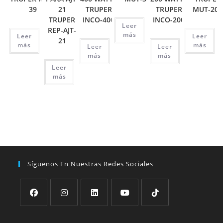
39
21
TRUPER
TRUPER
MUT-202
TRUPER
INCO-400
INCO-200
Leer
REP-AJT-
más
Leer
Leer
21
más
más
Leer
Leer
más
más
Leer
más
Síguenos En Nuestras Redes Sociales
Se
Se
Se
Se
Se