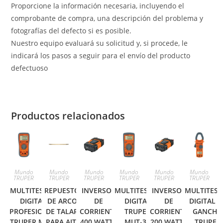
Proporcione la información necesaria, incluyendo el
comprobante de compra, una descripción del problema y
fotografías del defecto si es posible.
Nuestro equipo evaluará su solicitud y, si procede, le
indicará los pasos a seguir para el envío del producto
defectuoso
Productos relacionados
Mundo
Mundo
Mundo
Mundo
Mundo
Mundo
TRUPER
TRUPER
TRUPER
TRUPER
TRUPER
TRUPER
MULTITESTER
REPUESTO
INVERSOR
MULTITESTER
INVERSOR
MULTITEST
DIGITAL
DE ARCO
DE
DIGITAL
DE
DIGITAL D
PROFESIONAL
DE TALAR
CORRIENTE
TRUPER
CORRIENTE
GANCHO
TRUPER MUT-
PARA AJT-
400 WATTS
MUT-33
200 WATTS
TRUPER