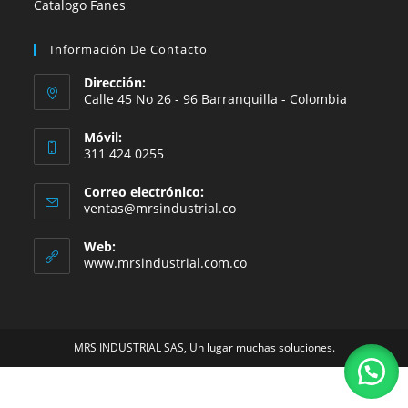
Catalogo Fanes
Información De Contacto
Dirección:
Calle 45 No 26 - 96 Barranquilla - Colombia
Móvil:
311 424 0255
Correo electrónico:
Se
ventas@mrsindustrial.co
abre
en
Web:
tu
www.mrsindustrial.com.co
aplicación
MRS INDUSTRIAL SAS, Un lugar muchas soluciones.