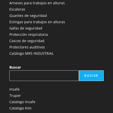
abre
abre
abre
abre
abre
Arneses para trabajos en alturas
en
en
en
en
en
Escaleras
una
una
una
una
una
Guantes de seguridad
nueva
nueva
nueva
nueva
nueva
Eslingas para trabajos en alturas
pestaña
pestaña
pestaña
pestaña
pestaña
Gafas de seguridad
Protección respiratoria
Cascos de seguridad
Protectores auditivos
Catálogo MRS INDUSTRIAL
Buscar
BUSCAR
Insafe
Truper
Catalogo Insafe
Catalogo Kim