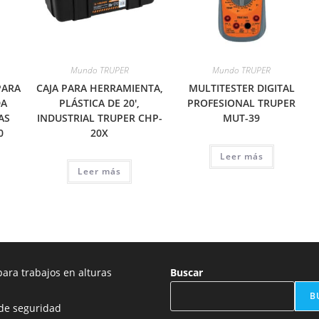
Mundo TRUPER
Mundo TRUPER
PARA
CAJA PARA HERRAMIENTA,
MULTITESTER DIGITAL
DA
PLÁSTICA DE 20′,
PROFESIONAL TRUPER
AS
INDUSTRIAL TRUPER CHP-
MUT-39
0
20X
Leer más
Leer más
ara trabajos en alturas
Buscar
B
de seguridad