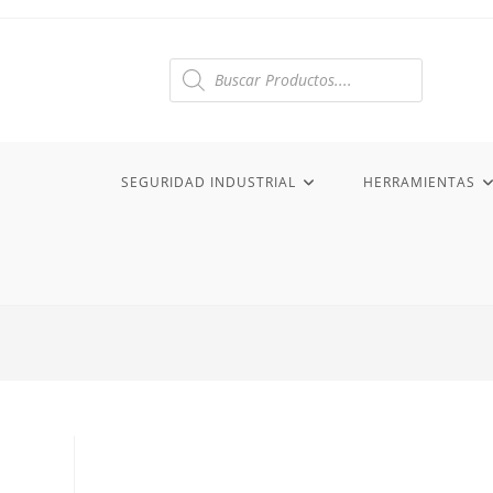
Ir
al
contenido
Búsqueda
de
productos
SEGURIDAD INDUSTRIAL
HERRAMIENTAS