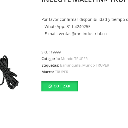
Por favor confirmar disponibilidad y tiempo 
– WhatsApp: 311 4240255
– E-mail: ventas@mrsindustrial.co
SKU:
19999
Categoría:
Mundo TRUPER
Etiquetas:
Barranquilla
,
Mundo TRUPER
Marca:
TRUPER
COTIZAR