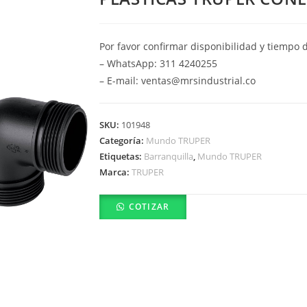
Por favor confirmar disponibilidad y tiempo 
– WhatsApp: 311 4240255
– E-mail: ventas@mrsindustrial.co
SKU:
101948
Categoría:
Mundo TRUPER
Etiquetas:
Barranquilla
,
Mundo TRUPER
Marca:
TRUPER
COTIZAR