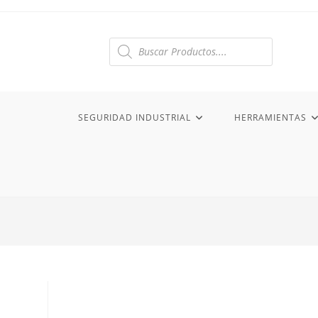
Ir
al
contenido
Búsqueda
de
productos
SEGURIDAD INDUSTRIAL
HERRAMIENTAS