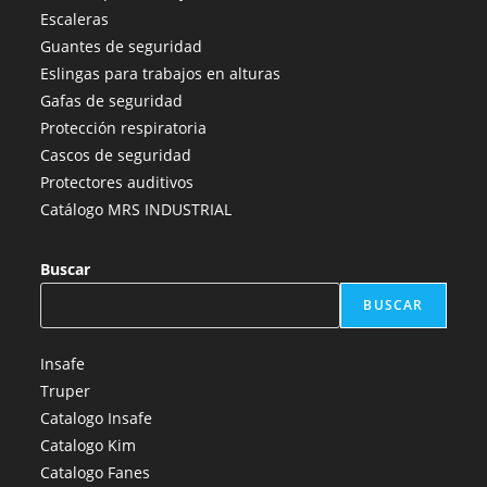
en
en
en
en
en
Escaleras
una
una
una
una
una
Guantes de seguridad
nueva
nueva
nueva
nueva
nueva
Eslingas para trabajos en alturas
pestaña
pestaña
pestaña
pestaña
pestaña
Gafas de seguridad
Protección respiratoria
Cascos de seguridad
Protectores auditivos
Catálogo MRS INDUSTRIAL
Buscar
BUSCAR
Insafe
Truper
Catalogo Insafe
Catalogo Kim
Catalogo Fanes