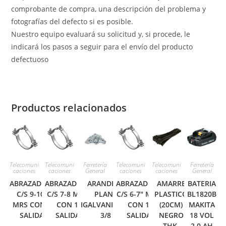
comprobante de compra, una descripción del problema y
fotografías del defecto si es posible.
Nuestro equipo evaluará su solicitud y, si procede, le
indicará los pasos a seguir para el envío del producto
defectuoso
Productos relacionados
Telecomuni
Telecomuni
Ferretería
Telecomuni
Telecomuni
Ferretería
caciones
caciones
General
caciones
caciones
General
ABRAZADERA
ABRAZADERA
ARANDELA
ABRAZADERA
AMARRE
BATERIA
C/S 9-10″
C/S 7-8 MRS
PLANA
C/S 6-7″ MRS
PLASTICO
BL1820B
MRS CON 1
CON 1
IGALVANIZADA
CON 1
(20CM)
MAKITA
SALIDA
SALIDA
3/8
SALIDA
NEGRO
18 VOL
THK-
2.0 AH