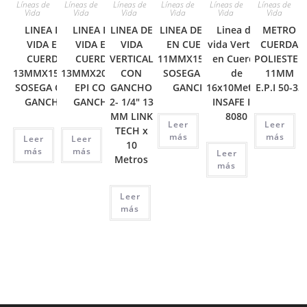
Líneas de
Líneas de
Líneas de
Líneas de
Líneas de
Líneas de
Vida
Vida
Vida
Vida
Vida
Vida
LINEA DE
LINEA DE
LINEA DE
LINEA DE VIDA
Linea de
METRO
VIDA EN
VIDA EN
VIDA
EN CUERDA
vida Vertical
CUERDA
CUERDA
CUERDA
VERTICAL
11MMX150MTS
en Cuerda
POLIESTER
13MMX15MTS
13MMX20MTS
CON
SOSEGA CON
de
11MM
SOSEGA CON
EPI CON
GANCHO
GANCHO
16x10Metros
E.P.I 50-33
GANCHO
GANCHO
2- 1/4″ 13
INSAFE IN-
MM LINK
8080
Leer
Leer
TECH x
más
más
Leer
Leer
10
más
más
Leer
Metros
más
Leer
más