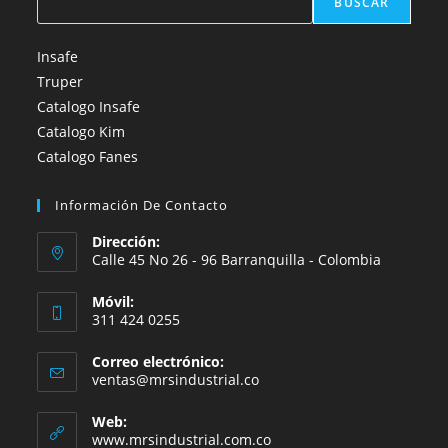
BUSCAR
Insafe
Truper
Catalogo Insafe
Catalogo Kim
Catalogo Fanes
Información De Contacto
Dirección:
Calle 45 No 26 - 96 Barranquilla - Colombia
Móvil:
311 424 0255
Correo electrónico:
Se
ventas@mrsindustrial.co
abre
en
Web:
tu
www.mrsindustrial.com.co