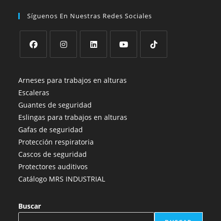
Síguenos En Nuestras Redes Sociales
Se
Se
Se
Se
Se
abre
abre
abre
abre
abre
Arneses para trabajos en alturas
en
en
en
en
en
Escaleras
una
una
una
una
una
Guantes de seguridad
nueva
nueva
nueva
nueva
nueva
Eslingas para trabajos en alturas
pestaña
pestaña
pestaña
pestaña
pestaña
Gafas de seguridad
Protección respiratoria
Cascos de seguridad
Protectores auditivos
Catálogo MRS INDUSTRIAL
Buscar