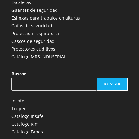
Escaleras
una
una
una
una
una
Guantes de seguridad
nueva
nueva
nueva
nueva
nueva
Eslingas para trabajos en alturas
pestaña
pestaña
pestaña
pestaña
pestaña
Gafas de seguridad
Protección respiratoria
Cascos de seguridad
Protectores auditivos
Catálogo MRS INDUSTRIAL
Buscar
BUSCAR
Insafe
Truper
Catalogo Insafe
Catalogo Kim
Catalogo Fanes