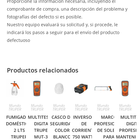
Proporcione la información necesaria, incluyendo el
comprobante de compra, una descripción del problema y
fotografías del defecto si es posible.
Nuestro equipo evaluará su solicitud y, si procede, le
indicará los pasos a seguir para el envío del producto
defectuoso
Productos relacionados
Mundo
Mundo
Mundo
Mundo
Mundo
Mundo
TRUPER
TRUPER
TRUPER
TRUPER
TRUPER
TRUPER
FUMIGADOR
MULTITESTER
CASCO DE
INVERSOR
MARCO
MULTITE
DOMÉSTICO,
DIGITAL
SEGURIDAD
DE
PROFESIONAL
DIGIT
2 LTS
TRUPER
COLOR
CORRIENTE
DE SOLERA
PROFESIO
TRUPER
MUT-33
BLANCO
750 WATTS
PARA
MANTENIM