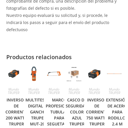
comprobante de compra, una descripción del problema y
fotografías del defecto si es posible.
Nuestro equipo evaluará su solicitud y, si procede, le
indicará los pasos a seguir para el envío del producto
defectuoso
Productos relacionados
Mundo
Mundo
Mundo
Mundo
Mundo
Mundo
TRUPER
TRUPER
TRUPER
TRUPER
TRUPER
TRUPER
INVERSOR
MULTITESTER
MARCO
CASCO DE
INVERSOR
EXTENSIÓ
DE
DIGITAL DE
PROFESIONAL
SEGURIDAD
DE
DE ACERO
CORRIENTE
GANCHO
TUBULAR
COLOR
CORRIENTE
PARA
200 WATTS
TRUPER
PARA
AZUL
750 WATTS
RODILLO,
TRUPER
MUT-202
SEGUETA 12′
TRUPER
TRUPER
2.4 M