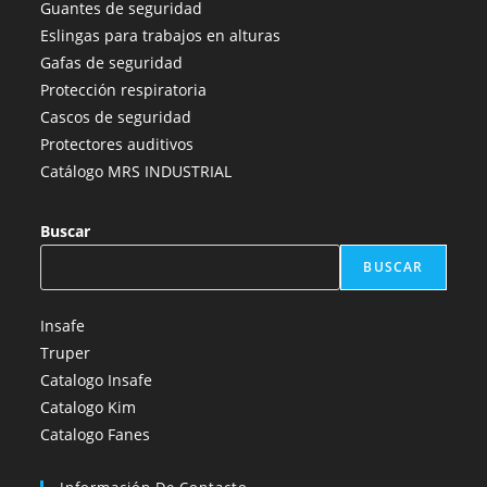
Guantes de seguridad
nueva
nueva
nueva
nueva
nueva
Eslingas para trabajos en alturas
pestaña
pestaña
pestaña
pestaña
pestaña
Gafas de seguridad
Protección respiratoria
Cascos de seguridad
Protectores auditivos
Catálogo MRS INDUSTRIAL
Buscar
BUSCAR
Insafe
Truper
Catalogo Insafe
Catalogo Kim
Catalogo Fanes