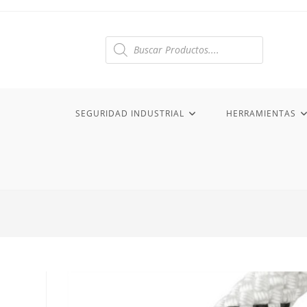
Ir
al
contenido
Búsqueda
de
productos
SEGURIDAD INDUSTRIAL
HERRAMIENTAS