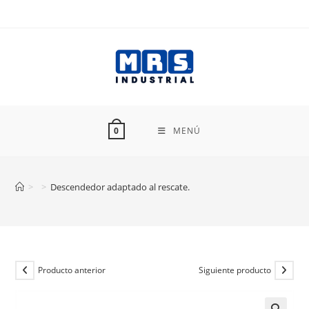
Ir
al
contenido
MENÚ
0
>
>
Descendedor adaptado al rescate.
Producto anterior
Siguiente producto