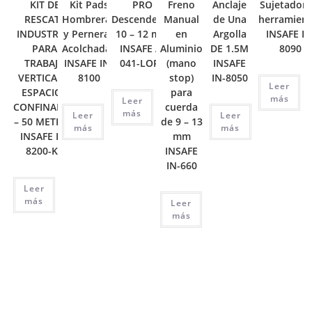
KIT DE
Kit Pads
PRO
Freno
Anclaje
Sujetador 
RESCATE
Hombreras
Descendedor
Manual
de Una
herramient
INDUSTRIAL
y Perneras
10 – 12 mm
en
Argolla
INSAFE IN
PARA
Acolchadas
INSAFE A-
Aluminio
DE 1.5M
8090
TRABAJO
INSAFE IN-
041-LORY
(mano
INSAFE
VERTICAL Y
8100
stop)
IN-8050
Leer
ESPACIOS
para
más
Leer
CONFINADOS
cuerda
más
Leer
Leer
– 50 METROS
de 9 – 13
más
más
INSAFE IN-
mm
8200-KR
INSAFE
IN-660
Leer
más
Leer
más