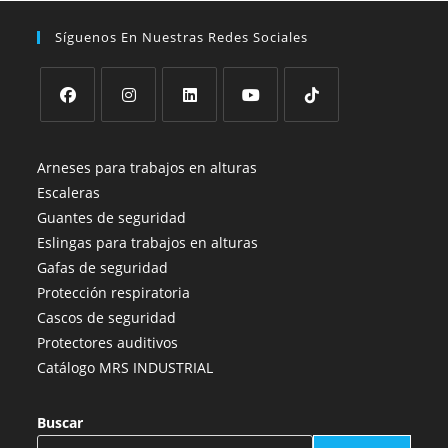
Síguenos En Nuestras Redes Sociales
Se
Se
Se
Se
Se
abre
abre
abre
abre
abre
Arneses para trabajos en alturas
en
en
en
en
en
Escaleras
una
una
una
una
una
Guantes de seguridad
nueva
nueva
nueva
nueva
nueva
Eslingas para trabajos en alturas
pestaña
pestaña
pestaña
pestaña
pestaña
Gafas de seguridad
Protección respiratoria
Cascos de seguridad
Protectores auditivos
Catálogo MRS INDUSTRIAL
Buscar