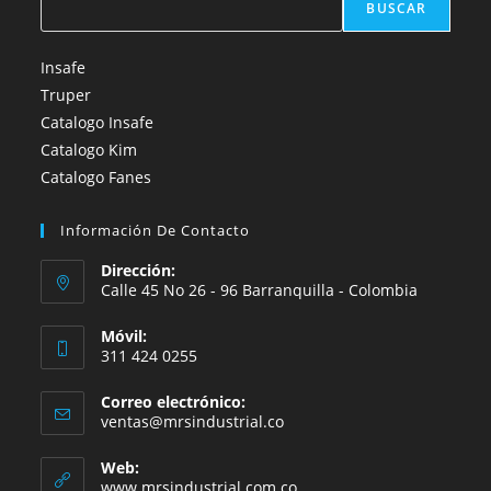
BUSCAR
Insafe
Truper
Catalogo Insafe
Catalogo Kim
Catalogo Fanes
Información De Contacto
Dirección:
Calle 45 No 26 - 96 Barranquilla - Colombia
Móvil:
311 424 0255
Correo electrónico:
Se
ventas@mrsindustrial.co
abre
en
Web:
tu
www.mrsindustrial.com.co