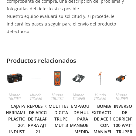
comprobante de compra, una descripción del problema y
fotografías del defecto si es posible.
Nuestro equipo evaluará su solicitud y, si procede, le
indicará los pasos a seguir para el envío del producto
defectuoso
Productos relacionados
Mundo
Mundo
Mundo
Mundo
Mundo
Mundo
TRUPER
TRUPER
TRUPER
TRUPER
TRUPER
TRUPER
CAJA PARA
REPUESTO
MULTITESTER
EMPAQUES
BOMBA
INVERSOR
HERRAMIENTA,
DE ARCO
DIGITAL
DE HULE
EXTRACTORA
DE
PLÁSTICA DE
DE TALAR
TRUPER
PARA
DE ACEITE,
CORRIENT
20′,
PARA AJT-
MUT-33
MANGUERA,
CON
100 WATTS
INDUSTRIAL
21
MEDIDA
MANIVELA,
TRUPER