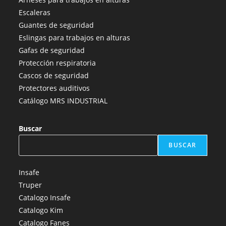
en
en
en
en
en
Escaleras
una
una
una
una
una
Guantes de seguridad
nueva
nueva
nueva
nueva
nueva
Eslingas para trabajos en alturas
pestaña
pestaña
pestaña
pestaña
pestaña
Gafas de seguridad
Protección respiratoria
Cascos de seguridad
Protectores auditivos
Catálogo MRS INDUSTRIAL
Buscar
BUSCAR
Insafe
Truper
Catalogo Insafe
Catalogo Kim
Catalogo Fanes