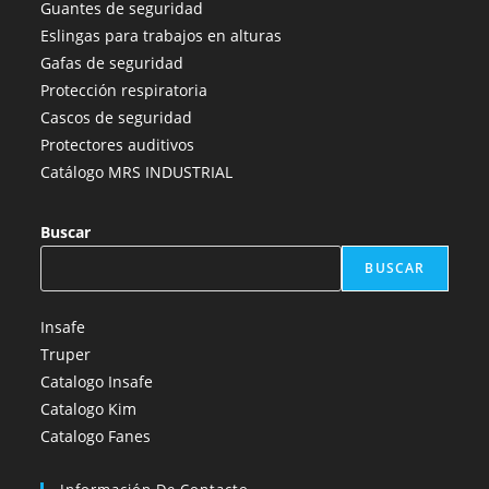
Guantes de seguridad
nueva
nueva
nueva
nueva
nueva
Eslingas para trabajos en alturas
pestaña
pestaña
pestaña
pestaña
pestaña
Gafas de seguridad
Protección respiratoria
Cascos de seguridad
Protectores auditivos
Catálogo MRS INDUSTRIAL
Buscar
BUSCAR
Insafe
Truper
Catalogo Insafe
Catalogo Kim
Catalogo Fanes