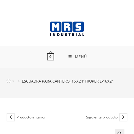
Ir
al
contenido
MENÚ
0
>
>
ESCUADRA PARA CANTERO, 16’X24′ TRUPER E-16X24
Producto anterior
Siguiente producto