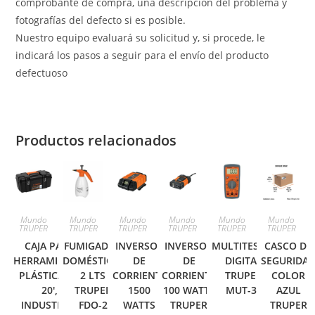
comprobante de compra, una descripción del problema y
fotografías del defecto si es posible.
Nuestro equipo evaluará su solicitud y, si procede, le
indicará los pasos a seguir para el envío del producto
defectuoso
Productos relacionados
Mundo
Mundo
Mundo
Mundo
Mundo
Mundo
TRUPER
TRUPER
TRUPER
TRUPER
TRUPER
TRUPER
CAJA PARA
FUMIGADOR
INVERSOR
INVERSOR
MULTITESTER
CASCO DE
HERRAMIENTA,
DOMÉSTICO,
DE
DE
DIGITAL
SEGURIDA
PLÁSTICA DE
2 LTS
CORRIENTE
CORRIENTE
TRUPER
COLOR
20′,
TRUPER
1500
100 WATTS
MUT-33
AZUL
INDUSTRIAL
FDO-2
WATTS
TRUPER
TRUPER