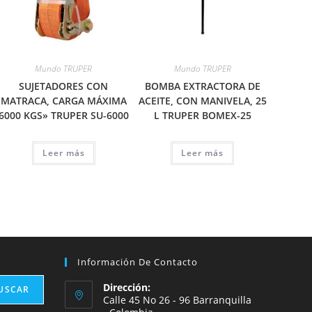
Mundo TRUPER
Mundo TRUPER
SUJETADORES CON
BOMBA EXTRACTORA DE
MATRACA, CARGA MÁXIMA
ACEITE, CON MANIVELA, 25
6000 KGS» TRUPER SU-6000
L TRUPER BOMEX-25
Leer más
Leer más
Información De Contacto
Dirección:
USCAR
Calle 45 No 26 - 96 Barranquilla