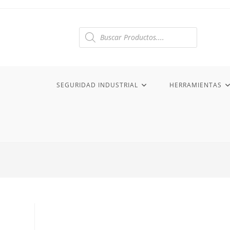
Ir
al
contenido
Búsqueda
de
productos
SEGURIDAD INDUSTRIAL
HERRAMIENTAS