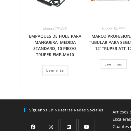
Mundo TRUPER
Mundo TRUPER
EMPAQUES DE HULE PARA
MARCO PROFESION
MANGUERA, MEDIDA
TUBULAR PARA SEGU
STANDARD, 10 PIEZAS
12′ TRUPER ATT-1
TRUPER EMP-MA10
Leer más
Leer más
Síguenos En Nuestras Redes Sociales
Arneses p
Escaleras
Guantes 