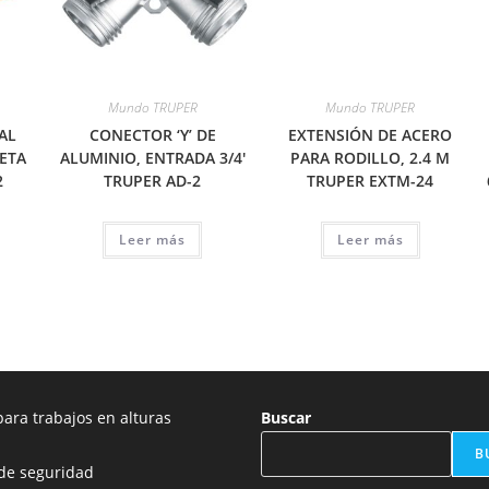
Mundo TRUPER
Mundo TRUPER
AL
CONECTOR ‘Y’ DE
EXTENSIÓN DE ACERO
ETA
ALUMINIO, ENTRADA 3/4′
PARA RODILLO, 2.4 M
2
TRUPER AD-2
TRUPER EXTM-24
Leer más
Leer más
ara trabajos en alturas
Buscar
B
de seguridad