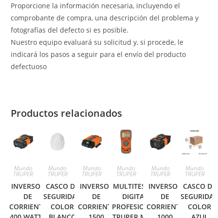
Proporcione la información necesaria, incluyendo el
comprobante de compra, una descripción del problema y
fotografías del defecto si es posible.
Nuestro equipo evaluará su solicitud y, si procede, le
indicará los pasos a seguir para el envío del producto
defectuoso
Productos relacionados
Mundo
Mundo
Mundo
Mundo
Mundo
Mundo
TRUPER
TRUPER
TRUPER
TRUPER
TRUPER
TRUPER
INVERSOR
CASCO DE
INVERSOR
MULTITESTER
INVERSOR
CASCO DE
DE
SEGURIDAD
DE
DIGITAL
DE
SEGURIDA
CORRIENTE
COLOR
CORRIENTE
PROFESIONAL
CORRIENTE
COLOR
400 WATTS
BLANCO
1500
TRUPER MUT-
1000
AZUL