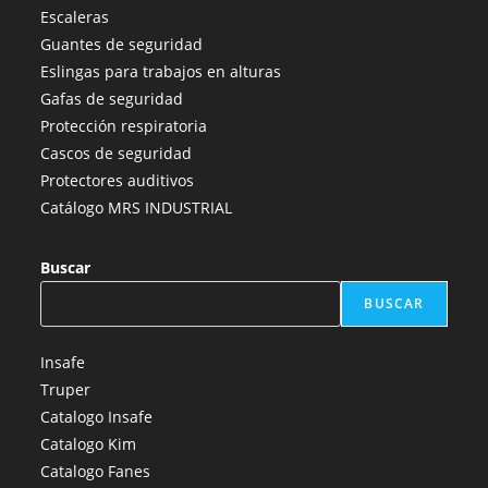
en
en
en
en
en
Escaleras
una
una
una
una
una
Guantes de seguridad
nueva
nueva
nueva
nueva
nueva
Eslingas para trabajos en alturas
pestaña
pestaña
pestaña
pestaña
pestaña
Gafas de seguridad
Protección respiratoria
Cascos de seguridad
Protectores auditivos
Catálogo MRS INDUSTRIAL
Buscar
BUSCAR
Insafe
Truper
Catalogo Insafe
Catalogo Kim
Catalogo Fanes