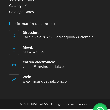
Catalogo Kim
Catalogo Fanes
Información De Contacto
Dirección:
Calle 45 No 26 - 96 Barranquilla - Colombia
Móvil:
311 424 0255
Correo electrónico:
Se
ventas@mrsindustrial.co
abre
en
Web:
tu
www.mrsindustrial.com.co
aplicación
MRS INDUSTRIAL SAS, Un lugar muchas soluciones.