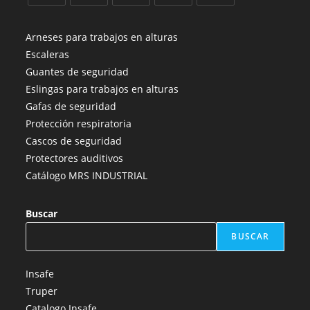
Se
Se
Se
Se
Se
abre
abre
abre
abre
abre
Arneses para trabajos en alturas
en
en
en
en
en
Escaleras
una
una
una
una
una
Guantes de seguridad
nueva
nueva
nueva
nueva
nueva
Eslingas para trabajos en alturas
pestaña
pestaña
pestaña
pestaña
pestaña
Gafas de seguridad
Protección respiratoria
Cascos de seguridad
Protectores auditivos
Catálogo MRS INDUSTRIAL
Buscar
BUSCAR
Insafe
Truper
Catalogo Insafe