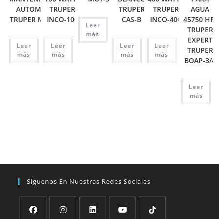
AUTOMOTRIZ
TRUPER
TRUPER
TRUPER
AGUA
TRUPER MUT-105
INCO-100
CAS-B
INCO-400
45750 HP,
Leer
TRUPER
más
EXPERT
Leer
Leer
Leer
Leer
TRUPER
más
más
más
más
BOAP-3/4
Leer
más
Síguenos En Nuestras Redes Sociales