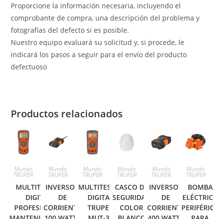
Proporcione la información necesaria, incluyendo el
comprobante de compra, una descripción del problema y
fotografías del defecto si es posible.
Nuestro equipo evaluará su solicitud y, si procede, le
indicará los pasos a seguir para el envío del producto
defectuoso
Productos relacionados
Mundo
Mundo
Mundo
Mundo
Mundo
Mundo
TRUPER
TRUPER
TRUPER
TRUPER
TRUPER
TRUPER
MULTITESTER
INVERSOR
MULTITESTER
CASCO DE
INVERSOR
BOMBA
DIGITAL
DE
DIGITAL
SEGURIDAD
DE
ELÉCTRICA
PROFESIONAL,
CORRIENTE
TRUPER
COLOR
CORRIENTE
PERIFÉRICA
MANTENIMIENTO
100 WATTS
MUT-33
BLANCO
400 WATTS
PARA