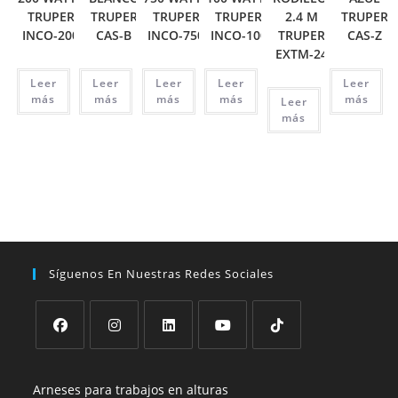
TRUPER
TRUPER
TRUPER
TRUPER
2.4 M
TRUPER
INCO-200
CAS-B
INCO-750
INCO-100
TRUPER
CAS-Z
EXTM-24
Leer
Leer
Leer
Leer
Leer
más
más
más
más
más
Leer
más
Síguenos En Nuestras Redes Sociales
Se
Se
Se
Se
Se
abre
abre
abre
abre
abre
Arneses para trabajos en alturas