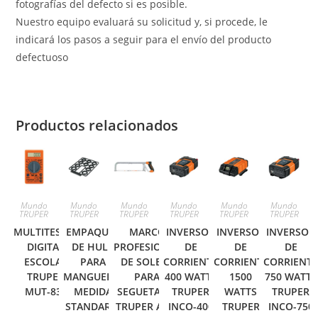
fotografías del defecto si es posible.
Nuestro equipo evaluará su solicitud y, si procede, le
indicará los pasos a seguir para el envío del producto
defectuoso
Productos relacionados
Mundo
Mundo
Mundo
Mundo
Mundo
Mundo
TRUPER
TRUPER
TRUPER
TRUPER
TRUPER
TRUPER
MULTITESTER
EMPAQUES
MARCO
INVERSOR
INVERSOR
INVERSOR
DIGITAL
DE HULE
PROFESIONAL
DE
DE
DE
ESCOLAR
PARA
DE SOLERA
CORRIENTE
CORRIENTE
CORRIENT
TRUPER
MANGUERA,
PARA
400 WATTS
1500
750 WATTS
MUT-830
MEDIDA
SEGUETA 12′
TRUPER
WATTS
TRUPER
STANDARD,
TRUPER APT-
INCO-400
TRUPER
INCO-750