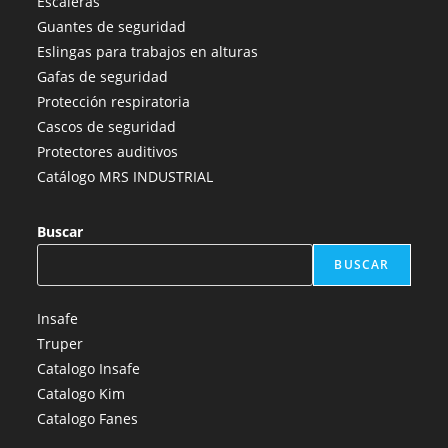
Escaleras
una
una
una
una
una
Guantes de seguridad
nueva
nueva
nueva
nueva
nueva
Eslingas para trabajos en alturas
pestaña
pestaña
pestaña
pestaña
pestaña
Gafas de seguridad
Protección respiratoria
Cascos de seguridad
Protectores auditivos
Catálogo MRS INDUSTRIAL
Buscar
BUSCAR
Insafe
Truper
Catalogo Insafe
Catalogo Kim
Catalogo Fanes