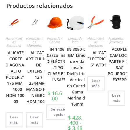
Productos relacionados
Herramient
Herramient
Protección
Líneas de
Herramient
Accesorios
as
as
Cabeza
Vida
as
ferreteros
Manuales
Manuales
Manuales
IN 1406-R
IN 8080-D-
ACOPLE
ALICATE
ALICATE
ALICATE
Casco insafe
GM Linea
CAMLOCK
CORTE
ARTICULADO
ELECTRICISTA
DIELÉCTRICO
de vida
PARTE F D
DIAGONAL
DE
6″ WF0110
-TIPO I
insafe
3/4″
ALTO
EXTENSIÓN
CLASE E Y G
Dieléctrica
POLIPROPI
PODER 7″(
12″(
INSAFE
Vertical
F075PP
Leer
175 MM )
2544MM )
en Cuerda
más
– 1000
MANGO PVC
Gama
$
16.6
HDM-100-
NEGRO
Leer
00
Marina de
más
03
HDM-100-35
16mm
Seleccionar
opciones
$
428.
Leer
Leer
Este
400
-
más
más
producto
$
3.48
tiene