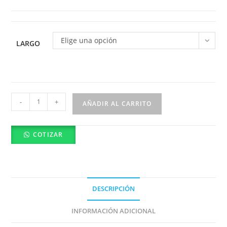
Elige una opción
LARGO
FANE
-
+
AÑADIR AL CARRITO
ESCALERA
FIBRA
COTIZAR
DE
VIDRIO
PLATLATAFORMA
C/BARAND
CAPACIDAD136KG
DESCRIPCIÓN
FANES
INFORMACIÓN ADICIONAL
cantidad