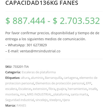
CAPACIDAD136KG FANES
$
887.444
-
$
2.703.532
Ran
de
preci
desd
$ 88
Por favor confirmar precios, disponibilidad y tiempo de de
hast
$ 2.
entrega a los siguientes medios de comunicación.
– WhatsApp: 301 6273829
– E-mail: ventas@mrsindustrial.co
SKU:
733201-TIA
Categoría:
Escaleras de plataforma
Etiquetas:
altura
,
aluminio
,
Barranquilla
,
cartagena
,
elemento de
proteccion personal
,
Elementos de protección personal
,
EPP
,
escalera
,
Escaleras
,
extension
,
fibra
,
guajira
,
herramientas
,
insafe
,
monteria
,
mrs
,
MRS INDUSTRIAL
,
plataforma
,
santa marta
,
Seguridad industrial
,
sincelejo
,
steelpro
,
tijera
Marca:
FANES