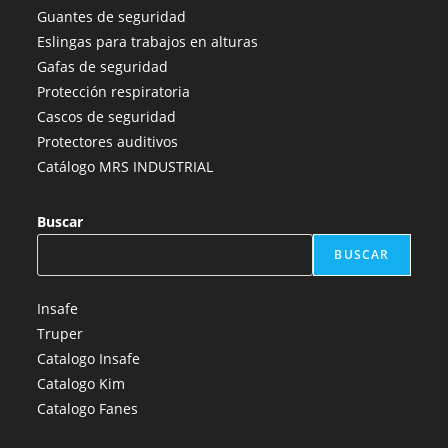
una
una
una
una
una
Guantes de seguridad
nueva
nueva
nueva
nueva
nueva
Eslingas para trabajos en alturas
pestaña
pestaña
pestaña
pestaña
pestaña
Gafas de seguridad
Protección respiratoria
Cascos de seguridad
Protectores auditivos
Catálogo MRS INDUSTRIAL
Buscar
BUSCAR
Insafe
Truper
Catalogo Insafe
Catalogo Kim
Catalogo Fanes