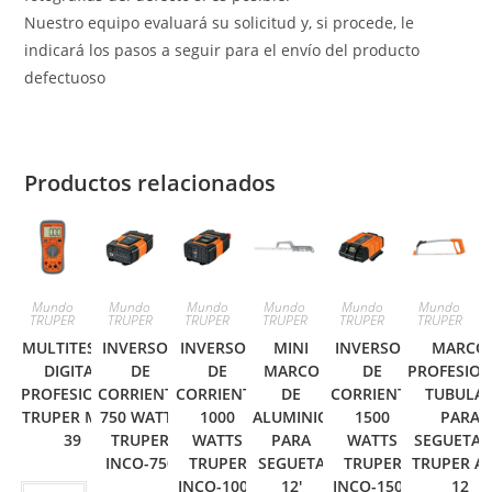
Nuestro equipo evaluará su solicitud y, si procede, le
indicará los pasos a seguir para el envío del producto
defectuoso
Productos relacionados
Mundo
Mundo
Mundo
Mundo
Mundo
Mundo
TRUPER
TRUPER
TRUPER
TRUPER
TRUPER
TRUPER
MULTITESTER
INVERSOR
INVERSOR
MINI
INVERSOR
MARCO
DIGITAL
DE
DE
MARCO
DE
PROFESIO
PROFESIONAL
CORRIENTE
CORRIENTE
DE
CORRIENTE
TUBULA
TRUPER MUT-
750 WATTS
1000
ALUMINIO
1500
PARA
39
TRUPER
WATTS
PARA
WATTS
SEGUETA 1
INCO-750
TRUPER
SEGUETA
TRUPER
TRUPER AT
INCO-1000
12′
INCO-1500
12