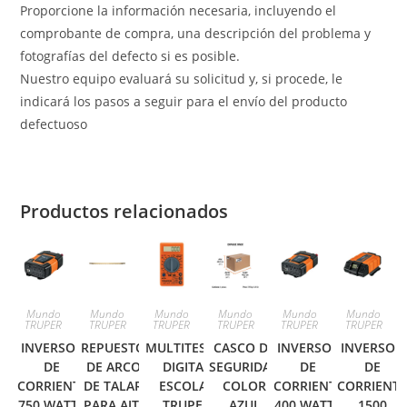
Proporcione la información necesaria, incluyendo el
comprobante de compra, una descripción del problema y
fotografías del defecto si es posible.
Nuestro equipo evaluará su solicitud y, si procede, le
indicará los pasos a seguir para el envío del producto
defectuoso
Productos relacionados
Mundo
Mundo
Mundo
Mundo
Mundo
Mundo
TRUPER
TRUPER
TRUPER
TRUPER
TRUPER
TRUPER
INVERSOR
REPUESTO
MULTITESTER
CASCO DE
INVERSOR
INVERSOR
DE
DE ARCO
DIGITAL
SEGURIDAD
DE
DE
CORRIENTE
DE TALAR
ESCOLAR
COLOR
CORRIENTE
CORRIENT
750 WATTS
PARA AJT-
TRUPER
AZUL
400 WATTS
1500