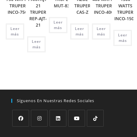
TRUPER
21
MUT-830
TRUPER
TRUPER
WATTS
INCO-750
TRUPER
CAS-Z
INCO-400
TRUPER
REP-AJT-
INCO-1500
Leer
21
más
Leer
Leer
Leer
más
más
más
Leer
más
Leer
más
Síguenos En Nuestras Redes Sociales
Se
Se
Se
Se
Se