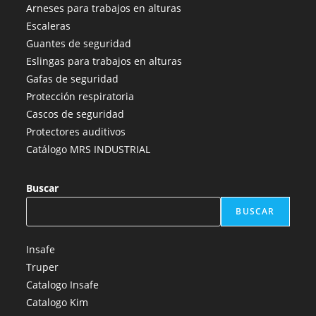
abre
abre
abre
abre
abre
Arneses para trabajos en alturas
en
en
en
en
en
Escaleras
una
una
una
una
una
Guantes de seguridad
nueva
nueva
nueva
nueva
nueva
Eslingas para trabajos en alturas
pestaña
pestaña
pestaña
pestaña
pestaña
Gafas de seguridad
Protección respiratoria
Cascos de seguridad
Protectores auditivos
Catálogo MRS INDUSTRIAL
Buscar
BUSCAR
Insafe
Truper
Catalogo Insafe
Catalogo Kim