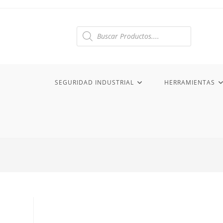
Ir
al
contenido
Búsqueda
de
productos
SEGURIDAD INDUSTRIAL
HERRAMIENTAS