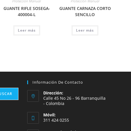
Protección Manual
Protección Manual
GUANTE RIFLE SOSEGA-
GUANTE CARNAZA CORTO
400004-L
SENCILLO
Leer más
Leer más
Información De Contacto
Dirección:
USCAR
Calle 45 No 26 - 96 Barranquilla
- Colombia
Móvil:
311 424 0255