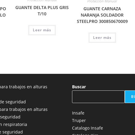
Protección Manual
GUANTE DELTA PLUS GRIS
IPO
GUANTE CARNAZA
T/10
LLO
NARANJA SOLDADOR
STEELPRO 300850670009
Leer más
Leer más
ara trabajos en alturas
Buscar
B
de seguridad
para trabajos en alturas
Insafe
 seguridad
Truper
n respiratoria
Catalogo Insafe
e seguridad