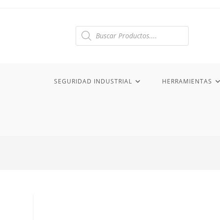
Ir
al
contenido
Búsqueda
de
productos
SEGURIDAD INDUSTRIAL
HERRAMIENTAS