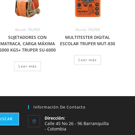
Mundo TRUPER
Mundo TRUPER
SUJETADORES CON
MULTITESTER DIGITAL
MATRACA, CARGA MÁXIMA
ESCOLAR TRUPER MUT-830
6000 KGS» TRUPER SU-6000
Leer más
Leer más
Información De Contacto
Dirección:
USCAR
Calle 45 No 26 - 96 Barranquilla
- Colombia