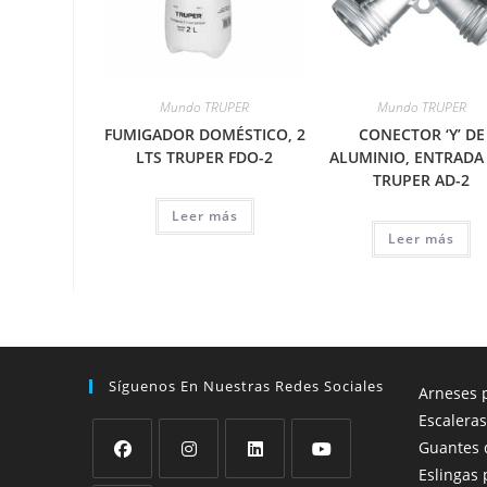
Mundo TRUPER
Mundo TRUPER
FUMIGADOR DOMÉSTICO, 2
CONECTOR ‘Y’ DE
LTS TRUPER FDO-2
ALUMINIO, ENTRADA 
TRUPER AD-2
Leer más
Leer más
Síguenos En Nuestras Redes Sociales
Arneses p
Escaleras
Guantes 
Eslingas 