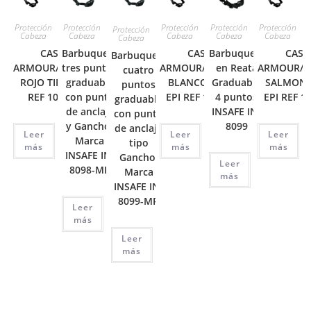
Protección
Protección
Protección
Protección
Protección
Protección
Cabeza
Cabeza
Cabeza
Cabeza
Cabeza
Cabeza
CASCO
Barbuquejo
CASCO
Barbuquejo
CASC
Barbuquejo
ARMOUR/CAPITAN
tres puntos
ARMOUR/CAPITAN
en Reata
ARMOUR/C
cuatro
ROJO TIPO I EPI
graduable
BLANCO TIPO I
Graduable
SALMON T
puntos
REF 10-P03R
con punto
EPI REF 10-P03R
4 puntos
EPI REF 1
graduable
de anclaje
INSAFE IN-
con punto
y Gancho.
8099
de anclaje
Leer
Leer
Leer
Marca
tipo
más
más
más
INSAFE IN-
Gancho.
Leer
8098-MP
Marca
más
INSAFE IN-
8099-MP
Leer
más
Leer
más