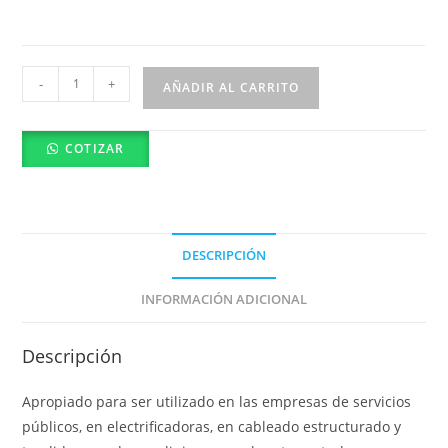
IN
-
+
AÑADIR AL CARRITO
1406-
R
COTIZAR
Casco
insafe
DIELÉCTRICO
-
TIPO
DESCRIPCIÓN
I
INFORMACIÓN ADICIONAL
CLASE
E
Y
Descripción
G
Apropiado para ser utilizado en las empresas de servicios
INSAFE
públicos, en electrificadoras, en cableado estructurado y
cantidad