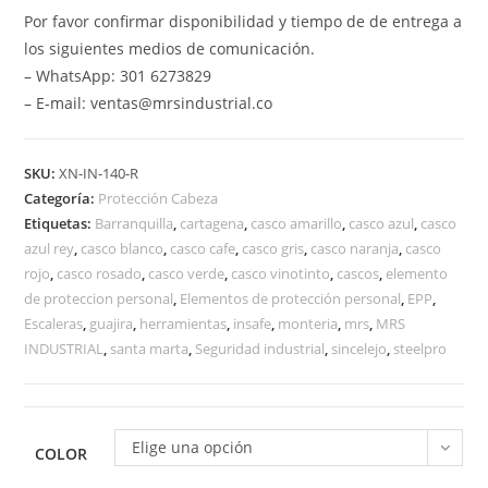
Por favor confirmar disponibilidad y tiempo de de entrega a
los siguientes medios de comunicación.
– WhatsApp: 301 6273829
– E-mail: ventas@mrsindustrial.co
SKU:
XN-IN-140-R
Categoría:
Protección Cabeza
Etiquetas:
Barranquilla
,
cartagena
,
casco amarillo
,
casco azul
,
casco
azul rey
,
casco blanco
,
casco cafe
,
casco gris
,
casco naranja
,
casco
rojo
,
casco rosado
,
casco verde
,
casco vinotinto
,
cascos
,
elemento
de proteccion personal
,
Elementos de protección personal
,
EPP
,
Escaleras
,
guajira
,
herramientas
,
insafe
,
monteria
,
mrs
,
MRS
INDUSTRIAL
,
santa marta
,
Seguridad industrial
,
sincelejo
,
steelpro
Elige una opción
COLOR