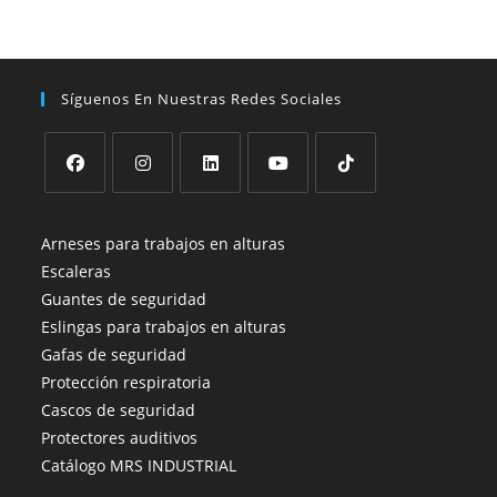
Síguenos En Nuestras Redes Sociales
Se
Se
Se
Se
Se
abre
abre
abre
abre
abre
Arneses para trabajos en alturas
en
en
en
en
en
Escaleras
una
una
una
una
una
Guantes de seguridad
nueva
nueva
nueva
nueva
nueva
Eslingas para trabajos en alturas
pestaña
pestaña
pestaña
pestaña
pestaña
Gafas de seguridad
Protección respiratoria
Cascos de seguridad
Protectores auditivos
Catálogo MRS INDUSTRIAL