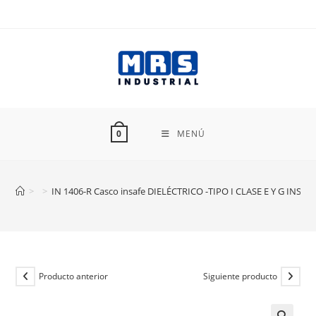
Ir
al
contenido
MENÚ
0
>
>
IN 1406-R Casco insafe DIELÉCTRICO -TIPO I CLASE E Y G INSAF
Producto anterior
Siguiente producto