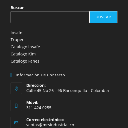
Buscar
BUSCAR
Insafe
Truper
Catalogo Insafe
Catalogo Kim
Catalogo Fanes
Información De Contacto
Dirección:
Calle 45 No 26 - 96 Barranquilla - Colombia
Móvil:
311 424 0255
Correo electrónico:
Se
ventas@mrsindustrial.co