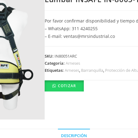
Por favor confirmar disponibilidad y tiempo 
– WhatsApp: 311 4240255
– E-mail: ventas@mrsindustrial.co
SKU:
IN80051ARC
Categoría:
Arneses
Etiquetas:
Arneses
,
Barranquilla
,
Protección de Alt
COTIZAR
DESCRIPCIÓN