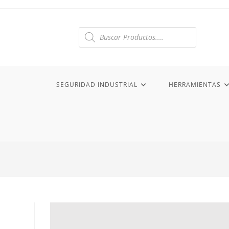
Ir
al
contenido
Búsqueda
de
productos
SEGURIDAD INDUSTRIAL
HERRAMIENTAS