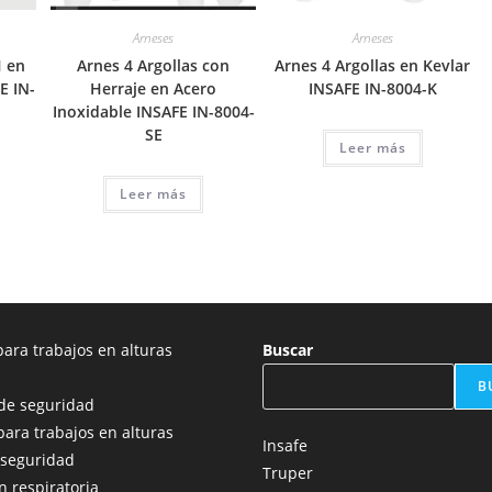
Arneses
Arneses
H en
Arnes 4 Argollas con
Arnes 4 Argollas en Kevlar
E IN-
Herraje en Acero
INSAFE IN-8004-K
Inoxidable INSAFE IN-8004-
SE
Leer más
Leer más
ara trabajos en alturas
Buscar
B
de seguridad
para trabajos en alturas
Insafe
 seguridad
Truper
n respiratoria