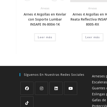
Arneses
Arneses
Arnes 4 Argollas en Kevlar
Arnes 4 Argollas en 
con Soporte Lumbar
Reata Reflectiva INSAF
INSAFE IN-8004-1K
8005-RX
Leer más
Leer más
Síguenos En Nuestras Redes Sociales
Arneses p
Escaleras
Guantes 
Eslingas 
Se
Se
Se
Se
Gafas de
abre
abre
abre
abre
Protecció