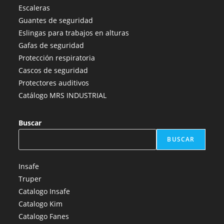
en
en
en
en
en
Escaleras
una
una
una
una
una
Guantes de seguridad
nueva
nueva
nueva
nueva
nueva
Eslingas para trabajos en alturas
pestaña
pestaña
pestaña
pestaña
pestaña
Gafas de seguridad
Protección respiratoria
Cascos de seguridad
Protectores auditivos
Catálogo MRS INDUSTRIAL
Buscar
BUSCAR
Insafe
Truper
Catalogo Insafe
Catalogo Kim
Catalogo Fanes