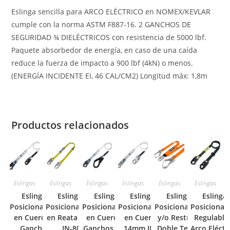
Eslinga sencilla para ARCO ELÉCTRICO en NOMEX/KEVLAR
cumple con la norma ASTM F887-16. 2 GANCHOS DE
SEGURIDAD ¾ DIELÉCTRICOS con resistencia de 5000 lbf.
Paquete absorbedor de energía, en caso de una caída
reduce la fuerza de impacto a 900 lbf (4kN) o menos.
(ENERGÍA INCIDENTE EI, 46 CAL/CM2) Longitud máx: 1,8m
Productos relacionados
Eslingas
Eslingas
Eslingas
Eslingas
Eslingas
Eslingas
Eslinga de
Eslinga de
Eslinga de
Eslinga de
Eslinga de
Eslinga
Posicionamiento
Posicionamiento
Posicionamiento
Posicionamiento
Posicionamiento
Posicionam
en Cuerda con
en Reata INSAFE
en Cuerda con
en Cuerda de
y/o Restricción
Regulable
Ganchos ¾
IN-8041
Ganchos Mixtos
14mm INSAFE
Doble Terminal
Arco Eléctr