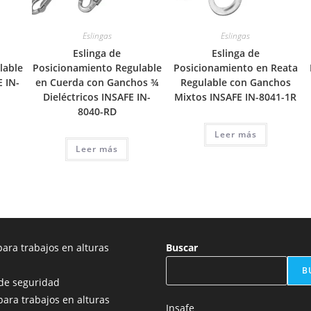
Eslingas
Eslingas
Eslinga de
Eslinga de
lable
Posicionamiento Regulable
Posicionamiento en Reata
E IN-
en Cuerda con Ganchos ¾
Regulable con Ganchos
Dieléctricos INSAFE IN-
Mixtos INSAFE IN-8041-1R
8040-RD
Leer más
Leer más
ara trabajos en alturas
Buscar
B
de seguridad
para trabajos en alturas
Insafe