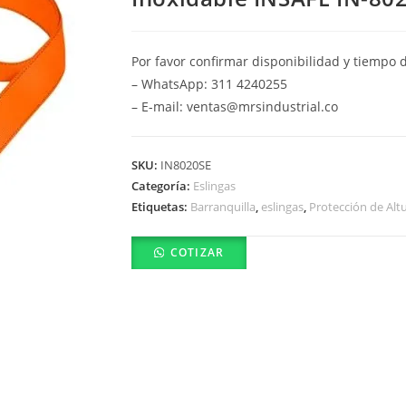
Por favor confirmar disponibilidad y tiempo 
– WhatsApp: 311 4240255
– E-mail: ventas@mrsindustrial.co
SKU:
IN8020SE
Categoría:
Eslingas
Etiquetas:
Barranquilla
,
eslingas
,
Protección de Alt
COTIZAR