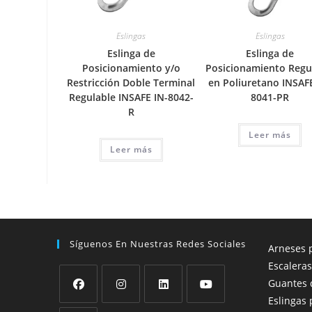
Eslingas
Eslingas
Eslinga de
Eslinga de
Posicionamiento y/o
Posicionamiento Regu
Restricción Doble Terminal
en Poliuretano INSAF
Regulable INSAFE IN-8042-
8041-PR
R
Leer más
Leer más
Síguenos En Nuestras Redes Sociales
Arneses p
Escaleras
Guantes 
Eslingas 
Se
Se
Se
Se