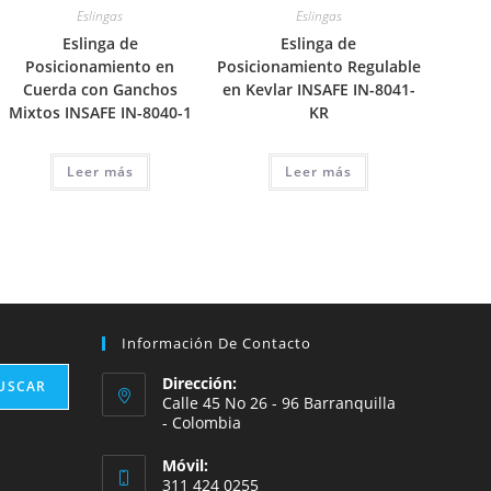
Eslingas
Eslingas
Eslinga de
Eslinga de
Posicionamiento en
Posicionamiento Regulable
Cuerda con Ganchos
en Kevlar INSAFE IN-8041-
Mixtos INSAFE IN-8040-1
KR
Leer más
Leer más
Información De Contacto
Dirección:
USCAR
Calle 45 No 26 - 96 Barranquilla
- Colombia
Móvil:
311 424 0255