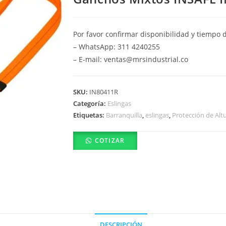
Por favor confirmar disponibilidad y tiempo 
– WhatsApp: 311 4240255
– E-mail: ventas@mrsindustrial.co
SKU:
IN80411R
Categoría:
Eslingas
Etiquetas:
Barranquilla
,
eslingas
,
Protección de Alt
COTIZAR
DESCRIPCIÓN