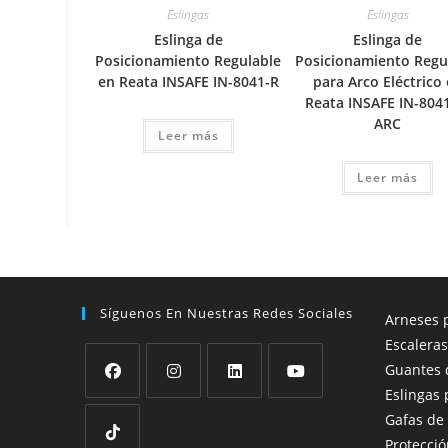
Eslingas
Eslingas
Eslinga de
Eslinga de
Posicionamiento Regulable
Posicionamiento Regu
en Reata INSAFE IN-8041-R
para Arco Eléctrico
Reata INSAFE IN-804
ARC
Leer más
Leer más
Síguenos En Nuestras Redes Sociales
Arneses p
Escaleras
Guantes 
Eslingas 
Se
Se
Se
Se
Gafas de
abre
abre
abre
abre
Protecció