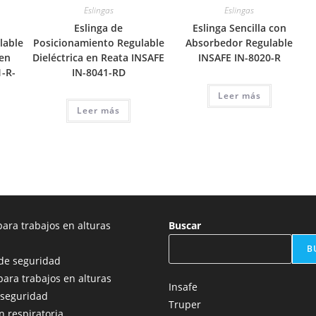
Eslingas
Eslingas
Eslinga de
Eslinga Sencilla con
lable
Posicionamiento Regulable
Absorbedor Regulable
 en
Dieléctrica en Reata INSAFE
INSAFE IN-8020-R
1-R-
IN-8041-RD
Leer más
Leer más
ara trabajos en alturas
Buscar
B
de seguridad
para trabajos en alturas
Insafe
 seguridad
Truper
n respiratoria