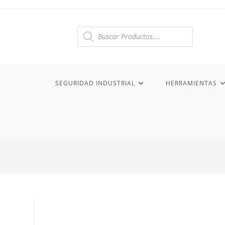
Ir
al
contenido
Búsqueda
de
productos
SEGURIDAD INDUSTRIAL
HERRAMIENTAS