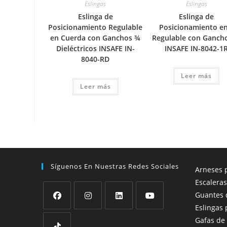
Eslingas
Eslingas
Eslinga de
Eslinga de
Posicionamiento Regulable
Posicionamiento en
en Cuerda con Ganchos ¾
Regulable con Ganch
Dieléctricos INSAFE IN-
INSAFE IN-8042-1
8040-RD
Leer más
Leer más
Síguenos En Nuestras Redes Sociales
Arneses p
Escaleras
Guantes 
Eslingas 
Se
Se
Se
Se
Gafas de