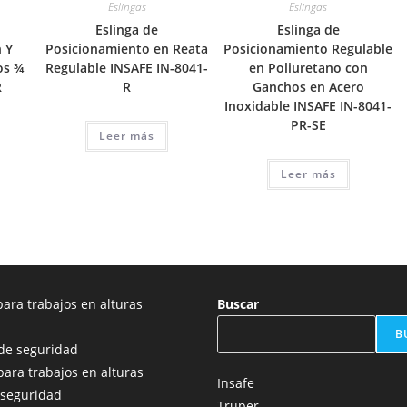
Eslingas
Eslingas
Eslinga de
Eslinga de
 Y
Posicionamiento en Reata
Posicionamiento Regulable
os ¾
Regulable INSAFE IN-8041-
en Poliuretano con
R
R
Ganchos en Acero
Inoxidable INSAFE IN-8041-
PR-SE
Leer más
Leer más
ara trabajos en alturas
Buscar
B
de seguridad
para trabajos en alturas
Insafe
 seguridad
Truper