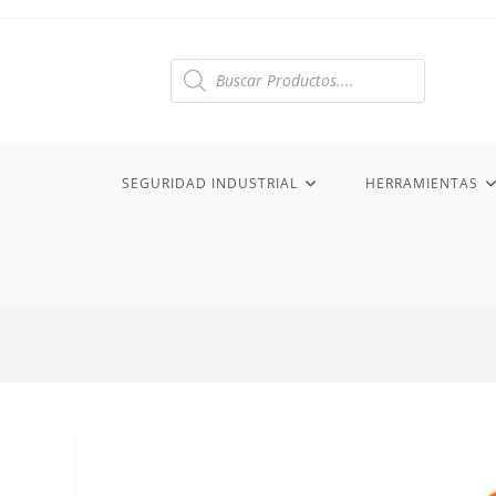
Ir
al
contenido
Búsqueda
de
productos
SEGURIDAD INDUSTRIAL
HERRAMIENTAS