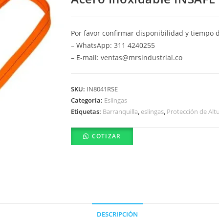
Por favor confirmar disponibilidad y tiempo 
– WhatsApp: 311 4240255
– E-mail: ventas@mrsindustrial.co
SKU:
IN8041RSE
Categoría:
Eslingas
Etiquetas:
Barranquilla
,
eslingas
,
Protección de Alt
COTIZAR
DESCRIPCIÓN