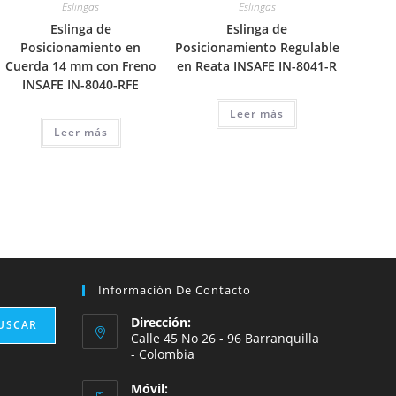
Eslingas
Eslingas
Eslinga de
Eslinga de
Posicionamiento en
Posicionamiento Regulable
Cuerda 14 mm con Freno
en Reata INSAFE IN-8041-R
INSAFE IN-8040-RFE
Leer más
Leer más
Información De Contacto
Dirección:
USCAR
Calle 45 No 26 - 96 Barranquilla
- Colombia
Móvil: