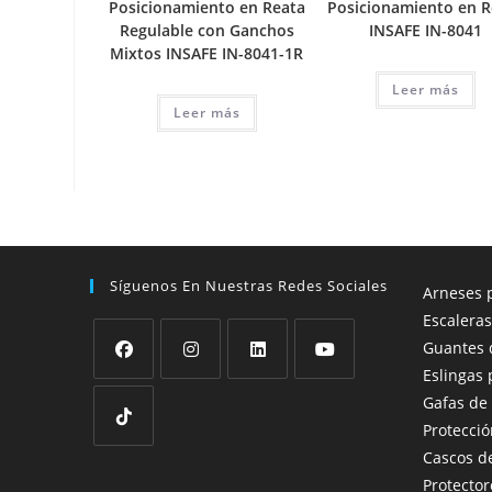
Posicionamiento en Reata
Posicionamiento en R
Regulable con Ganchos
INSAFE IN-8041
Mixtos INSAFE IN-8041-1R
Leer más
Leer más
Síguenos En Nuestras Redes Sociales
Arneses p
Escaleras
Guantes 
Eslingas 
Se
Se
Se
Se
Gafas de
abre
abre
abre
abre
Protecció
en
en
en
en
Cascos d
Se
una
una
una
una
Protector
abre