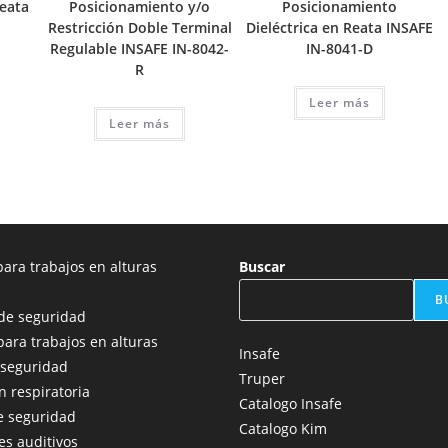
eata
Posicionamiento y/o
Posicionamiento
Restricción Doble Terminal
Dieléctrica en Reata INSAFE
Regulable INSAFE IN-8042-
IN-8041-D
R
Leer más
Leer más
ara trabajos en alturas
Buscar
B
de seguridad
para trabajos en alturas
Insafe
 seguridad
Truper
n respiratoria
Catalogo Insafe
e seguridad
Catalogo Kim
es auditivos