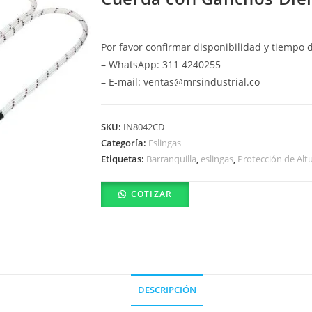
Por favor confirmar disponibilidad y tiempo 
– WhatsApp: 311 4240255
– E-mail: ventas@mrsindustrial.co
SKU:
IN8042CD
Categoría:
Eslingas
Etiquetas:
Barranquilla
,
eslingas
,
Protección de Alt
COTIZAR
DESCRIPCIÓN