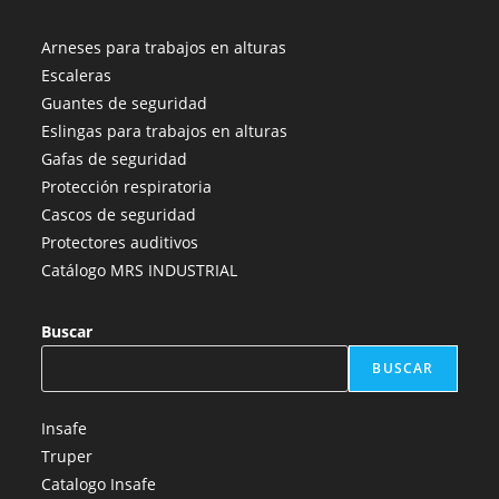
Se
Se
Se
Se
Se
abre
abre
abre
abre
abre
Arneses para trabajos en alturas
en
en
en
en
en
Escaleras
una
una
una
una
una
Guantes de seguridad
nueva
nueva
nueva
nueva
nueva
Eslingas para trabajos en alturas
pestaña
pestaña
pestaña
pestaña
pestaña
Gafas de seguridad
Protección respiratoria
Cascos de seguridad
Protectores auditivos
Catálogo MRS INDUSTRIAL
Buscar
BUSCAR
Insafe
Truper
Catalogo Insafe