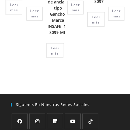
8097
de anclaje
Leer
Leer
tipo
más
más
Leer
Leer
Gancho.
más
más
Leer
Marca
más
INSAFE IN-
8099-MP
Leer
más
Síguenos En Nuestras Redes Sociales