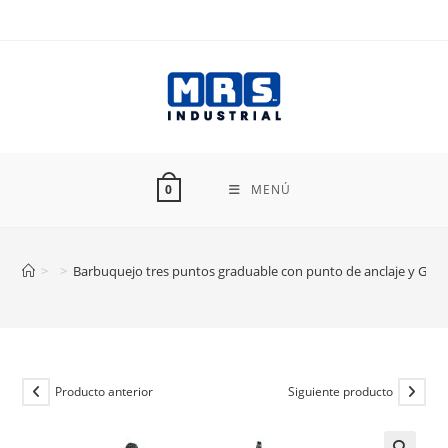
Ir
al
contenido
MENÚ
0
>
>
Barbuquejo tres puntos graduable con punto de anclaje y Ga
Producto anterior
Siguiente producto