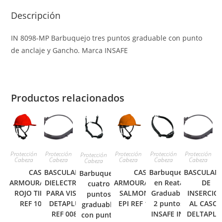
Descripción
IN 8098-MP Barbuquejo tres puntos graduable con punto
de anclaje y Gancho. Marca INSAFE
Productos relacionados
Protección
Protección
Protección
Protección
Protección
Protección
Cabeza
Cabeza
Cabeza
Cabeza
Cabeza
Cabeza
CASCO
BASCULANTE
CASCO
Barbuquejo
BASCULAN
Barbuquejo
ARMOUR/CAPITAN
DIELECTRICO
ARMOUR/CAPITAN
en Reata
DE
cuatro
ROJO TIPO I EPI
PARA VISOR
SALMON TIPO I
Graduable
INSERCIO
puntos
REF 10-P03R
DETAPLUS
EPI REF 10-P03R
2 puntos
AL CASC
graduable
REF 0082
INSAFE IN-
DELTAPLU
con punto