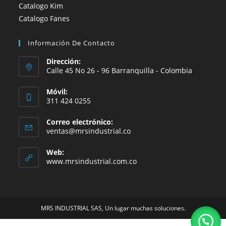
Catalogo Kim
Catalogo Fanes
Información De Contacto
Dirección:
Calle 45 No 26 - 96 Barranquilla - Colombia
Móvil:
311 424 0255
Correo electrónico:
Se
ventas@mrsindustrial.co
abre
en
Web:
tu
www.mrsindustrial.com.co
aplicación
MRS INDUSTRIAL SAS, Un lugar muchas soluciones.