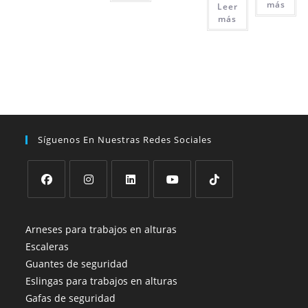
más
Leer
más
Síguenos En Nuestras Redes Sociales
Se
Se
Se
Se
Se
abre
abre
abre
abre
abre
Arneses para trabajos en alturas
en
en
en
en
en
Escaleras
una
una
una
una
una
Guantes de seguridad
nueva
nueva
nueva
nueva
nueva
Eslingas para trabajos en alturas
pestaña
pestaña
pestaña
pestaña
pestaña
Gafas de seguridad