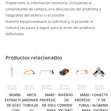
Proporcione la información necesaria, incluyendo el
comprobante de compra, una descripción del problema y
fotografías del defecto si es posible.
Nuestro equipo evaluará su solicitud y, si procede, le
indicará los pasos a seguir para el envío del producto
defectuoso
Productos relacionados
Mundo
Mundo
Mundo
Mundo
Mundo
Mundo
TRUPER
TRUPER
TRUPER
TRUPER
TRUPER
TRUPER
BOMBA
ARCO
MARCO
INVERSOR
MARCO
CONECTOR
EXTRACTORA
JARDINERO
PROFESIONAL
DE
PROFESIONAL
‘Y’ DE
DE ACEITE,
TUBULAR,
DE SOLERA
CORRIENTE
TUBULAR
ALUMINIO,
CON
21′
PARA
200 WATTS
PARA
ENTRADA