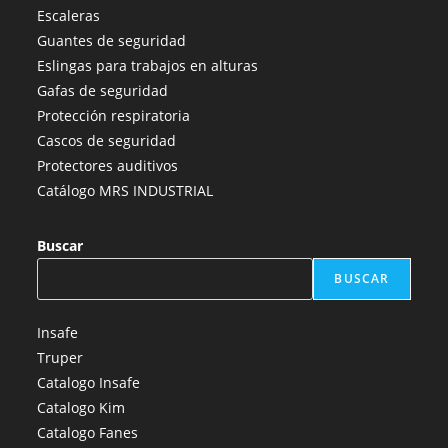
en
en
en
en
en
Escaleras
una
una
una
una
una
Guantes de seguridad
nueva
nueva
nueva
nueva
nueva
Eslingas para trabajos en alturas
pestaña
pestaña
pestaña
pestaña
pestaña
Gafas de seguridad
Protección respiratoria
Cascos de seguridad
Protectores auditivos
Catálogo MRS INDUSTRIAL
Buscar
BUSCAR
Insafe
Truper
Catalogo Insafe
Catalogo Kim
Catalogo Fanes