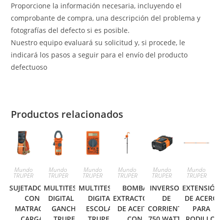
Proporcione la información necesaria, incluyendo el
comprobante de compra, una descripción del problema y
fotografías del defecto si es posible.
Nuestro equipo evaluará su solicitud y, si procede, le
indicará los pasos a seguir para el envío del producto
defectuoso
Productos relacionados
Mundo
Mundo
Mundo
Mundo
Mundo
Mundo
TRUPER
TRUPER
TRUPER
TRUPER
TRUPER
TRUPER
SUJETADORES
MULTITESTER
MULTITESTER
BOMBA
INVERSOR
EXTENSIÓ
CON
DIGITAL DE
DIGITAL
EXTRACTORA
DE
DE ACERO
MATRACA,
GANCHO
ESCOLAR
DE ACEITE,
CORRIENTE
PARA
CARGA
TRUPER
TRUPER
CON
750 WATTS
RODILLO,