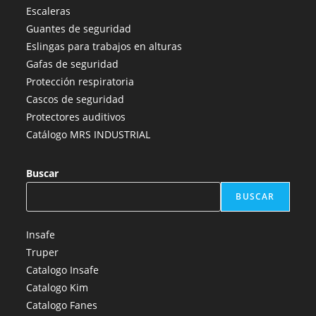
en
en
en
en
en
Escaleras
una
una
una
una
una
Guantes de seguridad
nueva
nueva
nueva
nueva
nueva
Eslingas para trabajos en alturas
pestaña
pestaña
pestaña
pestaña
pestaña
Gafas de seguridad
Protección respiratoria
Cascos de seguridad
Protectores auditivos
Catálogo MRS INDUSTRIAL
Buscar
BUSCAR
Insafe
Truper
Catalogo Insafe
Catalogo Kim
Catalogo Fanes