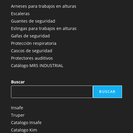
abre
abre
abre
abre
abre
Arneses para trabajos en alturas
en
en
en
en
en
Escaleras
una
una
una
una
una
Guantes de seguridad
nueva
nueva
nueva
nueva
nueva
Eslingas para trabajos en alturas
pestaña
pestaña
pestaña
pestaña
pestaña
Gafas de seguridad
Protección respiratoria
Cascos de seguridad
Protectores auditivos
Catálogo MRS INDUSTRIAL
Buscar
BUSCAR
Insafe
Truper
Catalogo Insafe
Catalogo Kim