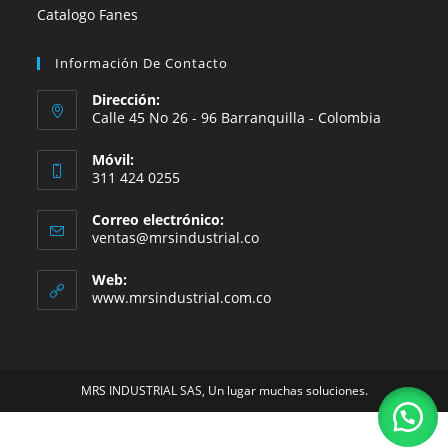
Catalogo Fanes
Información De Contacto
Dirección:
Calle 45 No 26 - 96 Barranquilla - Colombia
Móvil:
311 424 0255
Correo electrónico:
Se
ventas@mrsindustrial.co
abre
en
Web:
tu
www.mrsindustrial.com.co
aplicación
MRS INDUSTRIAL SAS, Un lugar muchas soluciones.