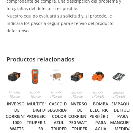
comprobante de compra, una descripción del problema y
fotografías del defecto si es posible.
Nuestro equipo evaluará su solicitud y, si procede, le
indicará los pasos a seguir para el envío del producto
defectuoso
Productos relacionados
Mundo
Mundo
Mundo
Mundo
Mundo
Mundo
TRUPER
TRUPER
TRUPER
TRUPER
TRUPER
TRUPER
INVERSOR
MULTITESTER
CASCO DE
INVERSOR
BOMBA
EMPAQUE
DE
DIGITAL
SEGURIDAD
DE
ELÉCTRICA
DE HULE
CORRIENTE
PROFESIONAL
COLOR
CORRIENTE
PERIFÉRICA
PARA
1000
TRUPER MUT-
AZUL
750 WATTS
PARA
MANGUERA
WATTS
39
TRUPER
TRUPER
AGUA
MEDIDA