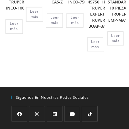
TRUPER
CAS-Z
INCO-750
45750 HP,
STANDARD
INCO-1000
TRUPER
10 PIEZAS
Leer
EXPERT
TRUPER
más
Leer
Leer
TRUPER
EMP-MA1
más
más
Leer
BOAP-3/4
más
Leer
más
Leer
más
Síguenos En Nuestras Redes Sociales
Se
Se
Se
Se
Se