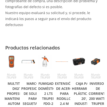
comprobante de compra, una descripción del problema y
fotografías del defecto si es posible.
Nuestro equipo evaluará su solicitud y, si procede, le
indicará los pasos a seguir para el envío del producto
defectuoso
Productos relacionados
Mundo
Mundo
Mundo
Mundo
Mundo
Mundo
TRUPER
TRUPER
TRUPER
TRUPER
TRUPER
TRUPER
MULTITESTER
MARCO
FUMIGADOR
EXTENSIÓN
CAJA PARA
INVERSOR
DIGITAL
PROFESIONAL
DOMÉSTICO,
DE ACERO
HERRAMIENTA,
DE
PROFESIONAL,
DE SOLERA
2 LTS
PARA
PLÁSTICA DE
CORRIENT
MANTENIMIENTO
PARA
TRUPER
RODILLO,
20′,
200 WATTS
AUTOMOTRIZ
SEGUETA 12′
FDO-2
2.4 M
INDUSTRIAL
TRUPER