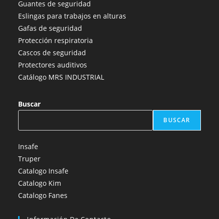
Guantes de seguridad
nueva
nueva
nueva
nueva
nueva
Eslingas para trabajos en alturas
pestaña
pestaña
pestaña
pestaña
pestaña
Gafas de seguridad
Protección respiratoria
Cascos de seguridad
Protectores auditivos
Catálogo MRS INDUSTRIAL
Buscar
BUSCAR
Insafe
Truper
Catalogo Insafe
Catalogo Kim
Catalogo Fanes