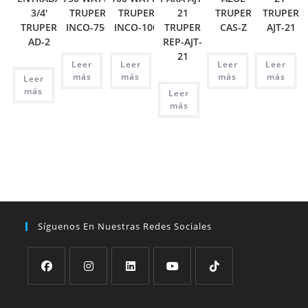
3/4′
TRUPER
TRUPER
21
TRUPER
TRUPER
TRUPER
INCO-750
INCO-100
TRUPER
CAS-Z
AJT-21
AD-2
REP-AJT-
21
Leer
Leer
Leer
Leer
más
más
más
más
Leer
más
Leer
más
Síguenos En Nuestras Redes Sociales
Se
Se
Se
Se
Se