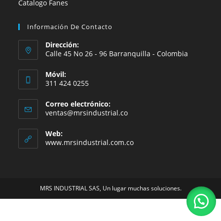
Catalogo Fanes
Información De Contacto
Dirección:
Calle 45 No 26 - 96 Barranquilla - Colombia
Móvil:
311 424 0255
Correo electrónico:
Se
ventas@mrsindustrial.co
abre
en
Web:
tu
www.mrsindustrial.com.co
aplicación
MRS INDUSTRIAL SAS, Un lugar muchas soluciones.