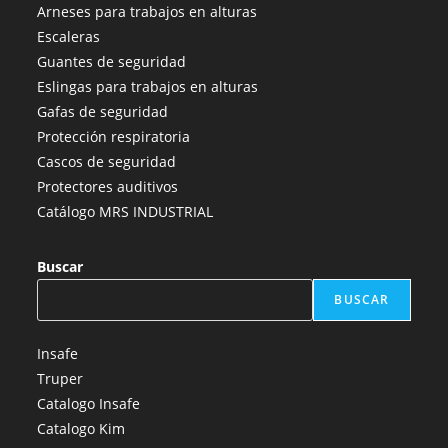
abre
abre
abre
abre
abre
Arneses para trabajos en alturas
en
en
en
en
en
Escaleras
una
una
una
una
una
Guantes de seguridad
nueva
nueva
nueva
nueva
nueva
Eslingas para trabajos en alturas
pestaña
pestaña
pestaña
pestaña
pestaña
Gafas de seguridad
Protección respiratoria
Cascos de seguridad
Protectores auditivos
Catálogo MRS INDUSTRIAL
Buscar
BUSCAR
Insafe
Truper
Catalogo Insafe
Catalogo Kim