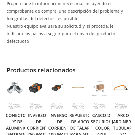
Proporcione la información necesaria, incluyendo el
comprobante de compra, una descripción del problema y
fotografías del defecto si es posible.
Nuestro equipo evaluará su solicitud y, si procede, le
indicará los pasos a seguir para el envío del producto
defectuoso
Productos relacionados
Mundo
Mundo
Mundo
Mundo
Mundo
Mundo
TRUPER
TRUPER
TRUPER
TRUPER
TRUPER
TRUPER
CONECTOR
INVERSOR
INVERSOR
REPUESTO
CASCO DE
ARCO
‘Y’ DE
DE
DE
DE ARCO
SEGURIDAD
JARDINERO
ALUMINIO,
CORRIENTE
CORRIENTE
DE TALAR
COLOR
TUBULAR,
ENTRADA
750 WATTS
100 WATTS
PARA AJT-
AZUL
21′