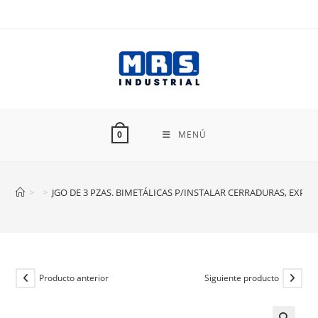
Ir
al
contenido
MENÚ
0
>
>
JGO DE 3 PZAS. BIMETÁLICAS P/INSTALAR CERRADURAS, EXPER
Producto anterior
Siguiente producto