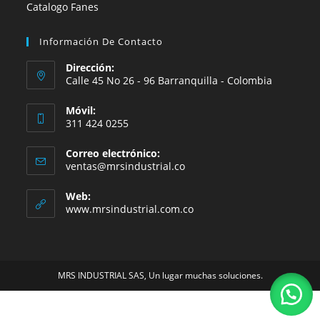
Catalogo Fanes
Información De Contacto
Dirección:
Calle 45 No 26 - 96 Barranquilla - Colombia
Móvil:
311 424 0255
Correo electrónico:
Se
ventas@mrsindustrial.co
abre
en
Web:
tu
www.mrsindustrial.com.co
aplicación
MRS INDUSTRIAL SAS, Un lugar muchas soluciones.