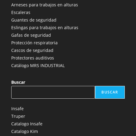
abre
abre
abre
abre
abre
Arneses para trabajos en alturas
en
en
en
en
en
Escaleras
una
una
una
una
una
Guantes de seguridad
nueva
nueva
nueva
nueva
nueva
Eslingas para trabajos en alturas
pestaña
pestaña
pestaña
pestaña
pestaña
Gafas de seguridad
Protección respiratoria
Cascos de seguridad
Protectores auditivos
Catálogo MRS INDUSTRIAL
Buscar
BUSCAR
Insafe
Truper
Catalogo Insafe
Catalogo Kim