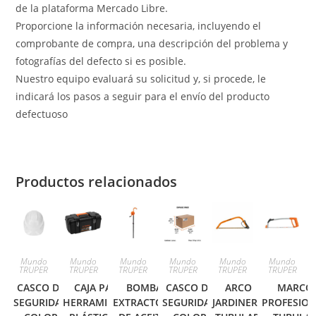
de la plataforma Mercado Libre.
Proporcione la información necesaria, incluyendo el
comprobante de compra, una descripción del problema y
fotografías del defecto si es posible.
Nuestro equipo evaluará su solicitud y, si procede, le
indicará los pasos a seguir para el envío del producto
defectuoso
Productos relacionados
Mundo
Mundo
Mundo
Mundo
Mundo
Mundo
TRUPER
TRUPER
TRUPER
TRUPER
TRUPER
TRUPER
CASCO DE
CAJA PARA
BOMBA
CASCO DE
ARCO
MARCO
SEGURIDAD
HERRAMIENTA,
EXTRACTORA
SEGURIDAD
JARDINERO
PROFESIO