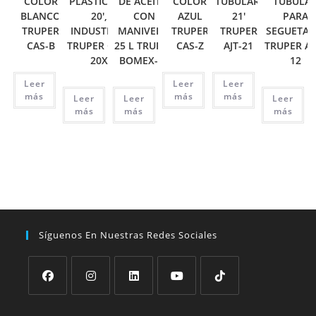
COLOR
PLÁSTICA DE
DE ACEITE,
COLOR
TUBULAR,
TUBULA
BLANCO
20′,
CON
AZUL
21′
PARA
TRUPER
INDUSTRIAL
MANIVELA,
TRUPER
TRUPER
SEGUETA 1
CAS-B
TRUPER CHP-
25 L TRUPER
CAS-Z
AJT-21
TRUPER AT
20X
BOMEX-25
12
Leer
Leer
Leer
más
más
más
Leer
Leer
Leer
más
más
más
Síguenos En Nuestras Redes Sociales
Se
Se
Se
Se
Se