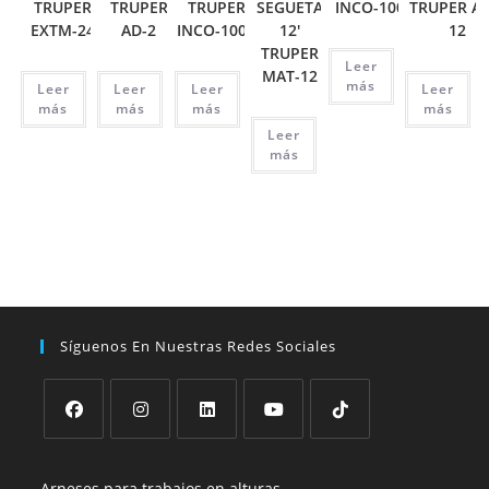
TRUPER
TRUPER
TRUPER
SEGUETA
INCO-100
TRUPER AT
EXTM-24
AD-2
INCO-1000
12′
12
TRUPER
Leer
MAT-12
más
Leer
Leer
Leer
Leer
más
más
más
más
Leer
más
Síguenos En Nuestras Redes Sociales
Se
Se
Se
Se
Se
abre
abre
abre
abre
abre
Arneses para trabajos en alturas