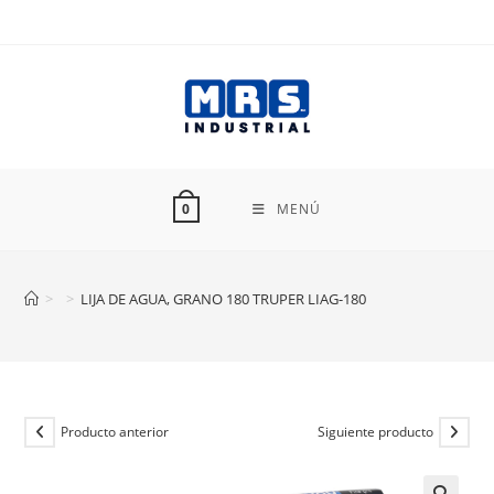
Ir
al
contenido
MENÚ
0
>
>
LIJA DE AGUA, GRANO 180 TRUPER LIAG-180
Producto anterior
Siguiente producto