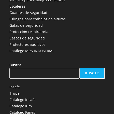
en
en
en
en
en
Escaleras
una
una
una
una
una
Guantes de seguridad
nueva
nueva
nueva
nueva
nueva
Eslingas para trabajos en alturas
pestaña
pestaña
pestaña
pestaña
pestaña
Gafas de seguridad
Protección respiratoria
Cascos de seguridad
Protectores auditivos
Catálogo MRS INDUSTRIAL
Buscar
BUSCAR
Insafe
Truper
Catalogo Insafe
Catalogo Kim
Catalogo Fanes