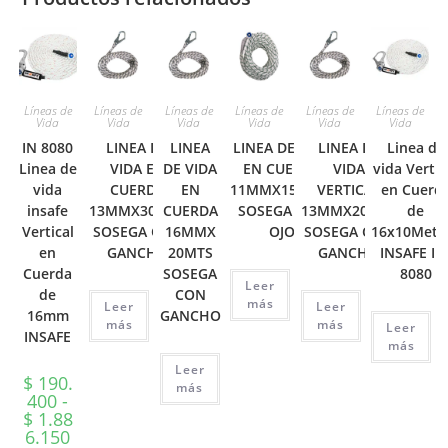
Líneas de
Líneas de
Líneas de
Líneas de
Líneas de
Líneas de
Vida
Vida
Vida
Vida
Vida
Vida
IN 8080
LINEA DE
LINEA
LINEA DE VIDA
LINEA DE
Linea de
Linea de
VIDA EN
DE VIDA
EN CUERDA
VIDA
vida Vertic
vida
CUERDA
EN
11MMX150MTS
VERTICAL
en Cuerd
insafe
13MMX30MTS
CUERDA
SOSEGA CON
13MMX20MTS
de
Vertical
SOSEGA CON
16MMX
OJO
SOSEGA CON
16x10Metr
en
GANCHO
20MTS
GANCHO
INSAFE IN
Cuerda
SOSEGA
8080
Leer
de
CON
más
Leer
Leer
16mm
GANCHO
más
más
Leer
INSAFE
más
Leer
$
190.
más
400
-
$
1.88
Rango
6.150
de