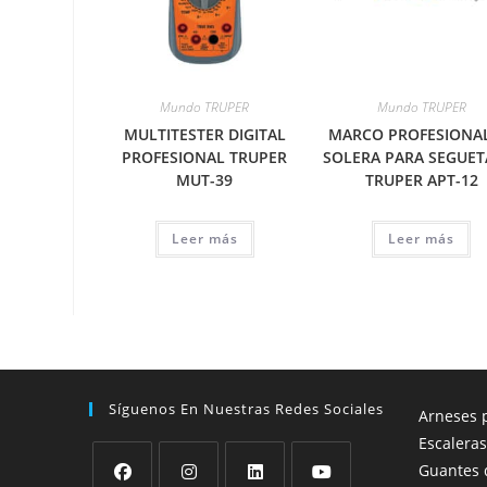
Mundo TRUPER
Mundo TRUPER
MULTITESTER DIGITAL
MARCO PROFESIONA
PROFESIONAL TRUPER
SOLERA PARA SEGUETA
MUT-39
TRUPER APT-12
Leer más
Leer más
Síguenos En Nuestras Redes Sociales
Arneses p
Escaleras
Guantes 