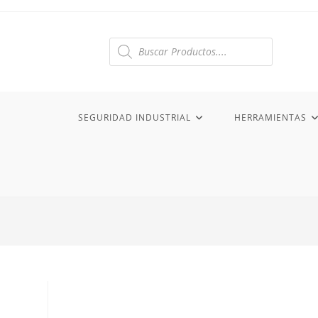
Ir
al
contenido
Búsqueda
de
productos
SEGURIDAD INDUSTRIAL
HERRAMIENTAS