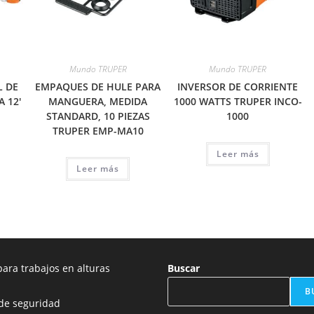
Mundo TRUPER
Mundo TRUPER
L DE
EMPAQUES DE HULE PARA
INVERSOR DE CORRIENTE
 12′
MANGUERA, MEDIDA
1000 WATTS TRUPER INCO-
STANDARD, 10 PIEZAS
1000
TRUPER EMP-MA10
Leer más
Leer más
ara trabajos en alturas
Buscar
B
de seguridad