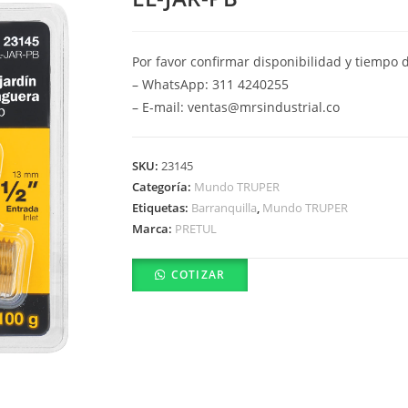
Por favor confirmar disponibilidad y tiempo 
– WhatsApp: 311 4240255
– E-mail: ventas@mrsindustrial.co
SKU:
23145
Categoría:
Mundo TRUPER
Etiquetas:
Barranquilla
,
Mundo TRUPER
Marca:
PRETUL
COTIZAR