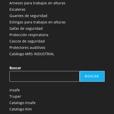
abre
abre
abre
abre
abre
Arneses para trabajos en alturas
en
en
en
en
en
Escaleras
una
una
una
una
una
Guantes de seguridad
nueva
nueva
nueva
nueva
nueva
Eslingas para trabajos en alturas
pestaña
pestaña
pestaña
pestaña
pestaña
Gafas de seguridad
Protección respiratoria
Cascos de seguridad
Protectores auditivos
Catálogo MRS INDUSTRIAL
Buscar
BUSCAR
Insafe
Truper
Catalogo Insafe
Catalogo Kim