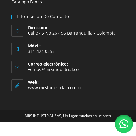
Catalogo Fanes
Información De Contacto
Dirección:
Calle 45 No 26 - 96 Barranquilla - Colombia
Móvil:
311 424 0255
Correo electrónico:
Se
ventas@mrsindustrial.co
abre
en
Web:
tu
www.mrsindustrial.com.co
aplicación
MRS INDUSTRIAL SAS, Un lugar muchas soluciones.