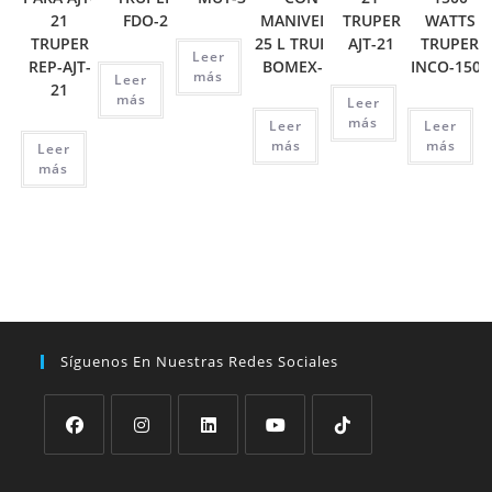
21
FDO-2
MANIVELA,
TRUPER
WATTS
TRUPER
25 L TRUPER
AJT-21
TRUPER
Leer
REP-AJT-
BOMEX-25
INCO-1500
más
Leer
21
más
Leer
más
Leer
Leer
más
más
Leer
más
Síguenos En Nuestras Redes Sociales
Se
Se
Se
Se
Se