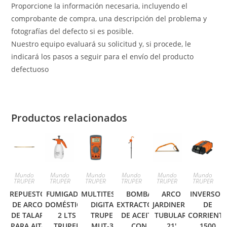
Proporcione la información necesaria, incluyendo el
comprobante de compra, una descripción del problema y
fotografías del defecto si es posible.
Nuestro equipo evaluará su solicitud y, si procede, le
indicará los pasos a seguir para el envío del producto
defectuoso
Productos relacionados
Mundo
Mundo
Mundo
Mundo
Mundo
Mundo
TRUPER
TRUPER
TRUPER
TRUPER
TRUPER
TRUPER
REPUESTO
FUMIGADOR
MULTITESTER
BOMBA
ARCO
INVERSOR
DE ARCO
DOMÉSTICO,
DIGITAL
EXTRACTORA
JARDINERO
DE
DE TALAR
2 LTS
TRUPER
DE ACEITE,
TUBULAR,
CORRIENT
PARA AJT-
TRUPER
MUT-33
CON
21′
1500