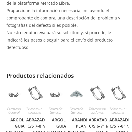
de la plataforma Mercado Libre.
Proporcione la información necesaria, incluyendo el
comprobante de compra, una descripción del problema y
fotografías del defecto si es posible.
Nuestro equipo evaluará su solicitud y, si procede, le
indicará los pasos a seguir para el envío del producto
defectuoso
Productos relacionados
Ferretería
Telecomuni
Ferretería
Ferretería
Telecomuni
Telecomuni
General
caciones
General
General
caciones
caciones
ARGOLLA
ABRAZADERA
ARGOLLA
ARANDELA
ABRAZADERA
ABRAZADE
GUIA
C/S 7-8 MRS
GUIA
PLANA
C/S 6-7″ MRS
C/S 7-8″ M