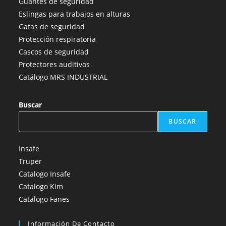
Guantes de seguridad
nueva
nueva
nueva
nueva
nueva
Eslingas para trabajos en alturas
pestaña
pestaña
pestaña
pestaña
pestaña
Gafas de seguridad
Protección respiratoria
Cascos de seguridad
Protectores auditivos
Catálogo MRS INDUSTRIAL
Buscar
BUSCAR
Insafe
Truper
Catalogo Insafe
Catalogo Kim
Catalogo Fanes
Información De Contacto