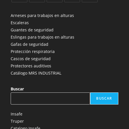
Se
Se
Se
Se
Se
abre
abre
abre
abre
abre
Arneses para trabajos en alturas
en
en
en
en
en
Escaleras
una
una
una
una
una
Guantes de seguridad
nueva
nueva
nueva
nueva
nueva
Eslingas para trabajos en alturas
pestaña
pestaña
pestaña
pestaña
pestaña
Gafas de seguridad
Protección respiratoria
Cascos de seguridad
Protectores auditivos
Catálogo MRS INDUSTRIAL
Buscar
BUSCAR
Insafe
Truper
Catalogo Insafe