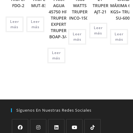
FDO-2
MUT-830
AGUA
WATTS
TRUPER
MÁXIMA 60
45750 HP,
TRUPER
AJT-21
KGS» TRUP
TRUPER
INCO-1500
SU-6000
Leer
Leer
EXPERT
más
más
Leer
TRUPER
más
Leer
Leer
BOAP-3/4
más
más
Leer
más
Síguenos En Nuestras Redes Sociales