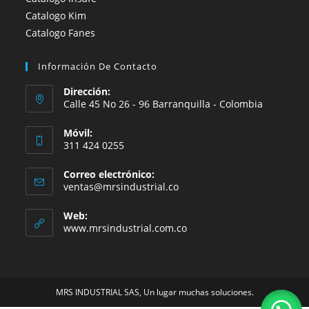
Catalogo Kim
Catalogo Fanes
Información De Contacto
Dirección:
Calle 45 No 26 - 96 Barranquilla - Colombia
Móvil:
311 424 0255
Correo electrónico:
Se
ventas@mrsindustrial.co
abre
en
Web:
tu
www.mrsindustrial.com.co
aplicación
MRS INDUSTRIAL SAS, Un lugar muchas soluciones.