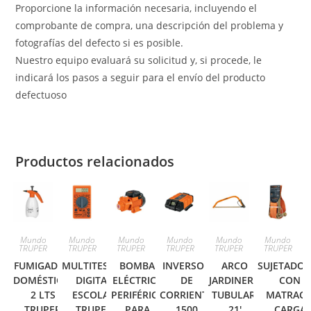
Proporcione la información necesaria, incluyendo el
comprobante de compra, una descripción del problema y
fotografías del defecto si es posible.
Nuestro equipo evaluará su solicitud y, si procede, le
indicará los pasos a seguir para el envío del producto
defectuoso
Productos relacionados
Mundo
Mundo
Mundo
Mundo
Mundo
Mundo
TRUPER
TRUPER
TRUPER
TRUPER
TRUPER
TRUPER
FUMIGADOR
MULTITESTER
BOMBA
INVERSOR
ARCO
SUJETADOR
DOMÉSTICO,
DIGITAL
ELÉCTRICA
DE
JARDINERO
CON
2 LTS
ESCOLAR
PERIFÉRICA
CORRIENTE
TUBULAR,
MATRACA
TRUPER
TRUPER
PARA
1500
21′
CARGA